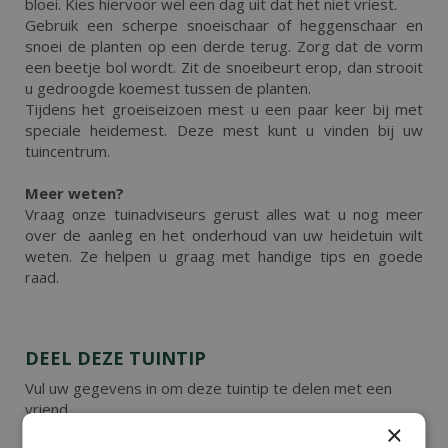
bloei. Kies hiervoor wel een dag uit dat het niet vriest.
Gebruik een scherpe snoeischaar of heggenschaar en
snoei de planten op een derde terug. Zorg dat de vorm
een beetje bol wordt. Zit de snoeibeurt erop, dan strooit
u gedroogde koemest tussen de planten.
Tijdens het groeiseizoen mest u een paar keer bij met
speciale heidemest. Deze mest kunt u vinden bij uw
tuincentrum.
Meer weten?
Vraag onze tuinadviseurs gerust alles wat u nog meer
over de aanleg en het onderhoud van uw heidetuin wilt
weten. Ze helpen u graag met handige tips en goede
raad.
DEEL DEZE TUINTIP
Vul uw gegevens in om deze tuintip te delen met een
vriend.
×
Uw naam:
Uw e-
*