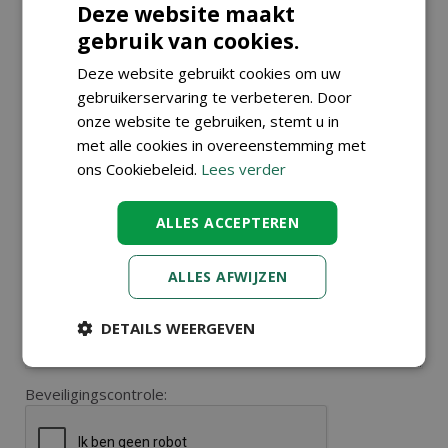
Deze website maakt
mailadres:
*
gebruik van cookies.
Deze website gebruikt cookies om uw
Naam van
E-mailadres
gebruikerservaring te verbeteren. Door
ontvanger:
van ontvanger:
*
onze website te gebruiken, stemt u in
*
met alle cookies in overeenstemming met
ons Cookiebeleid.
Lees verder
Bericht:
ALLES ACCEPTEREN
ALLES AFWIJZEN
DETAILS WEERGEVEN
Beveiligingscontrole: