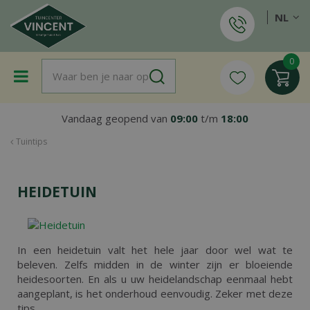
G
NL
a
n
a
a
r
c
o
Vandaag geopend van
09:00
t/m
18:00
n
t
Tuintips
e
n
t
HEIDETUIN
In een heidetuin valt het hele jaar door wel wat te
beleven. Zelfs midden in de winter zijn er bloeiende
heidesoorten. En als u uw heidelandschap eenmaal hebt
aangeplant, is het onderhoud eenvoudig. Zeker met deze
tips.