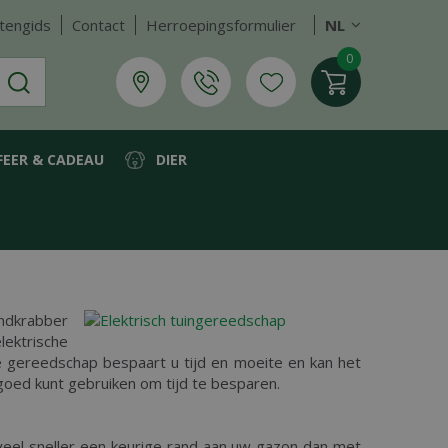
tengids
Contact
Herroepingsformulier
NL
FEER & CADEAU
DIER
andkrabber
ektrische
e gereedschap bespaart u tijd en moeite en kan het
goed kunt gebruiken om tijd te besparen.
veel sneller een keurige rand aan uw gazon dan met