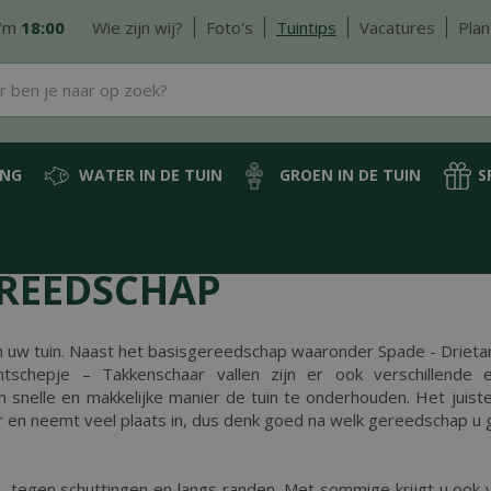
/m
18:00
Wie zijn wij?
Foto's
Tuintips
Vacatures
Plan
ING
WATER IN DE TUIN
GROEN IN DE TUIN
S
EREEDSCHAP
n uw tuin. Naast het basisgereedschap waaronder Spade - Driet
tschepje – Takkenschaar vallen zijn er ook verschillende el
snelle en makkelijke manier de tuin te onderhouden. Het juist
r en neemt veel plaats in, dus denk goed na welk gereedschap u 
 tegen schuttingen en langs randen. Met sommige krijgt u ook 