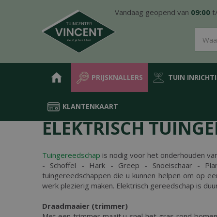
Ga
Vandaag geopend van
09:00
t
naar
content
PRIJSKNALLERS
TUIN INRICHT
KLANTENKAART
Home
Tuintips
Elektrisch tuingereedschap
ELEKTRISCH TUING
Tuingereedschap
is nodig voor het onderhouden va
- Schoffel - Hark - Greep - Snoeischaar - Plan
tuingereedschappen die u kunnen helpen om op een 
werk plezierig maken. Elektrisch gereedschap is duu
Draadmaaier (trimmer)
Met een trimmer maait u snel het gras rond bomen,