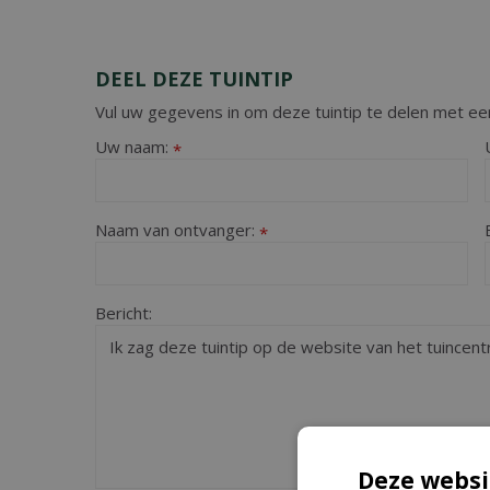
DEEL DEZE TUINTIP
Vul uw gegevens in om deze tuintip te delen met een
Uw naam:
*
Naam van ontvanger:
*
Bericht:
Deze websi