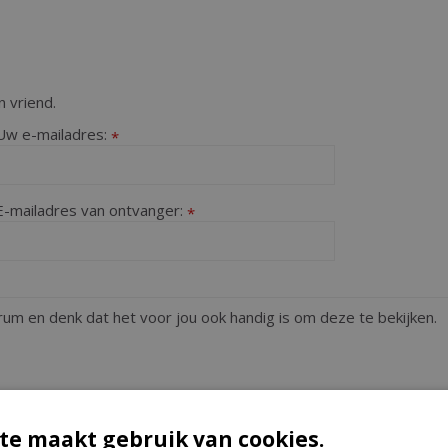
 vriend.
Uw e-mailadres:
*
E-mailadres van ontvanger:
*
te maakt gebruik van cookies.