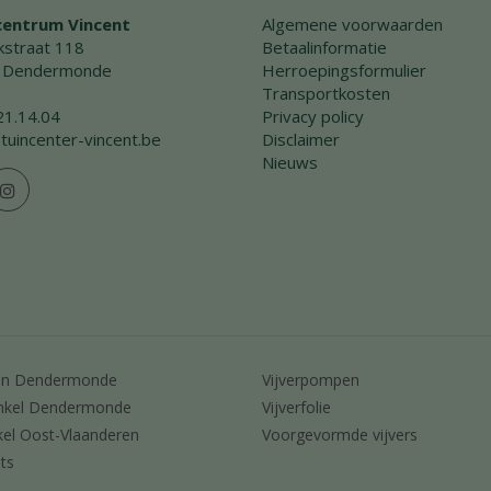
centrum Vincent
Algemene voorwaarden
straat 118
Betaalinformatie
 Dendermonde
Herroepingsformulier
Transportkosten
21.14.04
Privacy policy
tuincenter-vincent.be
Disclaimer
Nieuws
en Dendermonde
Vijverpompen
nkel Dendermonde
Vijverfolie
kel Oost-Vlaanderen
Voorgevormde vijvers
ts