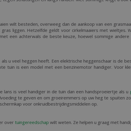
maaien wilt besteden, overweeg dan de aankoop van een grasmaai
 gras liggen. Hetzelfde geldt voor cirkelmaaiers met wieltjes. W
er met een achterwals de beste keuze, hoewel sommige ander
 als u veel heggen heeft. Een elektrische heggenschaar is de be
ote tuin is een model met een benzinemotor handiger. Voor kl
 lans is veel handiger in de tuin dan een handsproeiertje als u
advoeding te geven en om groeiremmers op uw heg te spuiten zoda
eschermkap voor onkruidbestrijdingsmiddelen op.
eer over
tuingereedschap
wilt weten. Ze helpen u graag met handi