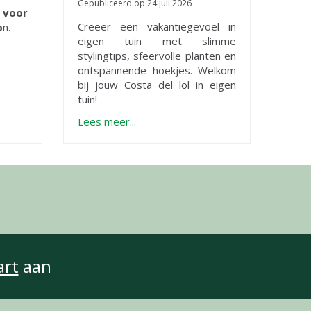
Gepubliceerd op
24 juli 2026
s voor
Creëer een vakantiegevoel in
o
n.
eigen tuin met slimme
stylingtips, sfeervolle planten en
ontspannende hoekjes. Welkom
bij jouw Costa del lol in eigen
tuin!
Lees meer...
art
aan