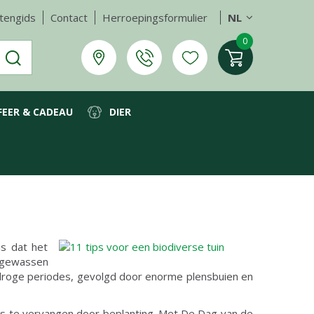
tengids
Contact
Herroepingsformulier
NL
FEER & CADEAU
DIER
is dat het
 gewassen
 droge periodes, gevolgd door enorme plensbuien en
ntjes te vervangen door beplanting. Met De Dag van de