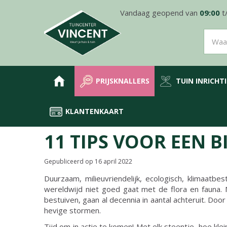
Ga
Vandaag geopend van
09:00
t
naar
content
PRIJSKNALLERS
TUIN INRICHT
KLANTENKAART
Home
Nieuws
11 tips voor een biodiverse tuin
11 TIPS VOOR EEN B
Gepubliceerd op
16 april 2022
Duurzaam, milieuvriendelijk, ecologisch, klimaatbes
wereldwijd niet goed gaat met de flora en fauna. 
bestuiven, gaan al decennia in aantal achteruit. 
hevige stormen.
Tijd om in actie te komen! Met elk steentje, hoe kle