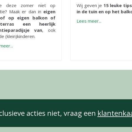
e deze zomer niet op
Wij geven je
15 leuke tip
tie? Maak er dan in
eigen
in de tuin en op het balk
 of op eigen balkon of
Lees meer...
)terras een heerlijk
ntieparadijsje van
, ook
e (klein)kinderen.
meer...
clusieve acties niet, vraag een
klantenka