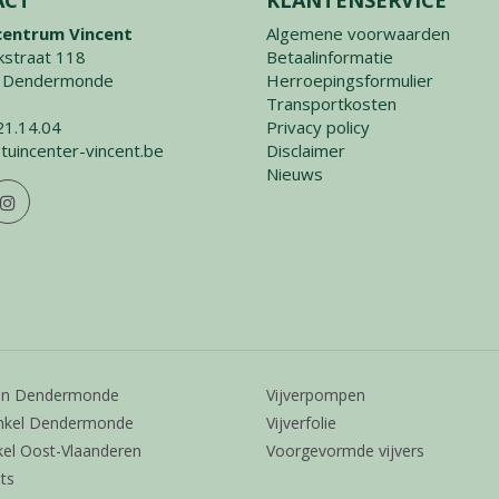
centrum Vincent
Algemene voorwaarden
straat 118
Betaalinformatie
 Dendermonde
Herroepingsformulier
Transportkosten
21.14.04
Privacy policy
tuincenter-vincent.be
Disclaimer
Nieuws
en Dendermonde
Vijverpompen
nkel Dendermonde
Vijverfolie
kel Oost-Vlaanderen
Voorgevormde vijvers
ts