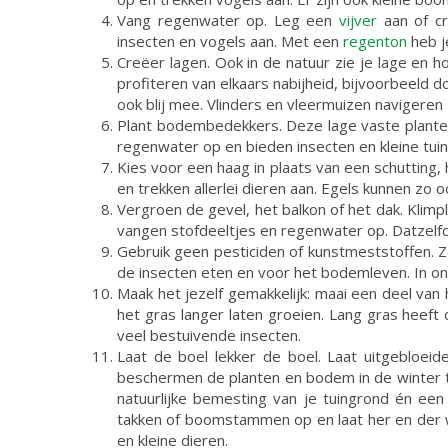
Vang regenwater op. Leg een
vijver
aan of cr
insecten en vogels aan. Met een
regenton
heb j
Creëer lagen. Ook in de natuur zie je lage en 
profiteren van elkaars nabijheid, bijvoorbeeld d
ook blij mee. Vlinders en vleermuizen navigeren
Plant bodembedekkers. Deze lage vaste plante
regenwater op en bieden insecten en kleine tui
Kies voor een haag in plaats van een schutting,
en trekken allerlei dieren aan. Egels kunnen zo o
Vergroen de gevel, het balkon of het dak. Klim
vangen stofdeeltjes en regenwater op. Datzelf
Gebruik geen pesticiden of kunstmeststoffen. Ze
de insecten eten en voor het bodemleven. In on
Maak het jezelf gemakkelijk: maai een deel van 
het gras langer laten groeien. Lang gras heeft 
veel bestuivende insecten.
Laat de boel lekker de boel. Laat uitgebloei
beschermen de planten en bodem in de winter te
natuurlijke bemesting van je tuingrond én een
takken of boomstammen op en laat her en der w
en kleine dieren.