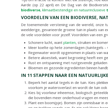
Aarde (op 22 april) en De Dag van de Biodiversit
biodiverse
, klimaatbestendige en natuurinclusieve
VOORDELEN VAN EEN BIODIVERSE, NA
De toenemende verstening van de wereld, onze tuin
weelderige, gevarieerde groene tuin in plaats van e
de vele voordelen voor jezelf. Voordelen van een gr
Schonere lucht, want
planten
, struiken en bomen
Meer koelte op hete zomerdagen (tuintegels –
Regenwater wordt opgenomen in plaats van wa
Betere akoestiek, want begroeiing heeft een g
Rust en ontspanning met rustgevende geluiden v
Bloemen en gezonde ingrediënten binnen handber
IN 11 STAPPEN NAAR EEN NATUURLIJK
Beperk het aantal tegels in de tuin. Kies plekken
voorkom je wateroverlast en wordt de tuin ook e
Kies bij voorkeur inheemse, biologisch geteel
die bovendien meer onderhoud vragen en meest
Plant een boom(pje). Bomen zijn onmisbaar in ee
op en trekken vogels aan. Er zijn ook kleine boo