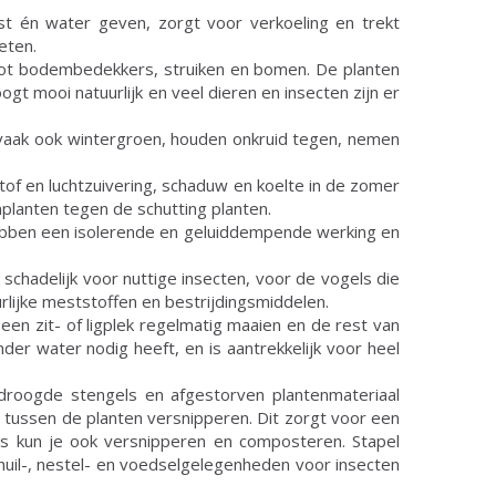
t én water geven, zorgt voor verkoeling en trekt
eten.
d tot bodembedekkers, struiken en bomen. De planten
ogt mooi natuurlijk en veel dieren en insecten zijn er
vaak ook wintergroen, houden onkruid tegen, nemen
tof en luchtzuivering, schaduw en koelte in de zomer
implanten tegen de schutting planten.
 hebben een isolerende en geluiddempende werking en
schadelijk voor nuttige insecten, voor de vogels die
lijke meststoffen en bestrijdingsmiddelen.
een zit- of ligplek regelmatig maaien en de rest van
der water nodig heeft, en is aantrekkelijk voor heel
droogde stengels en afgestorven plantenmateriaal
 tussen de planten versnipperen. Dit zorgt voor een
els kun je ook versnipperen en composteren. Stapel
uil-, nestel- en voedselgelegenheden voor insecten