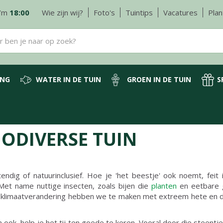
/m
18:00
Wie zijn wij?
Foto's
Tuintips
Vacatures
Plan
ING
WATER IN DE TUIN
GROEN IN DE TUIN
S
IODIVERSE TUIN
tendig of natuurinclusief. Hoe je 'het beestje' ook noemt, feit 
Met name nuttige insecten, zoals bijen die
planten
en eetbare
Door klimaatverandering hebben we te maken met extreem hete en
in ook, help je het tij ten goede te keren. Vooral door die stee