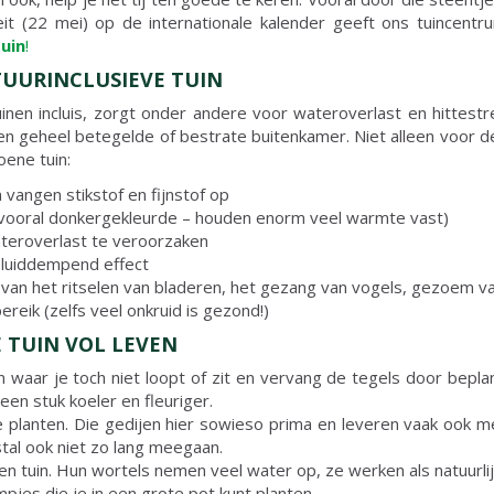
eit (22 mei) op de internationale kalender geeft ons tuince
tuin
!
TUURINCLUSIEVE TUIN
en incluis, zorgt onder andere voor wateroverlast en hittest
en geheel betegelde of bestrate buitenkamer. Niet alleen voor d
oene tuin:
 vangen stikstof en fijnstof op
 vooral donkergekleurde – houden enorm veel warmte vast)
teroverlast te veroorzaken
eluiddempend effect
an het ritselen van bladeren, het gezang van vogels, gezoem va
eik (zelfs veel onkruid is gezond!)
E TUIN VOL LEVEN
 waar je toch niet loopt of zit en vervang de tegels door beplanti
en stuk koeler en fleuriger.
de planten. Die gedijen hier sowieso prima en leveren vaak ook
al ook niet zo lang meegaan.
n tuin. Hun wortels nemen veel water op, ze werken als natuurlij
mpjes die je in een grote pot kunt planten.