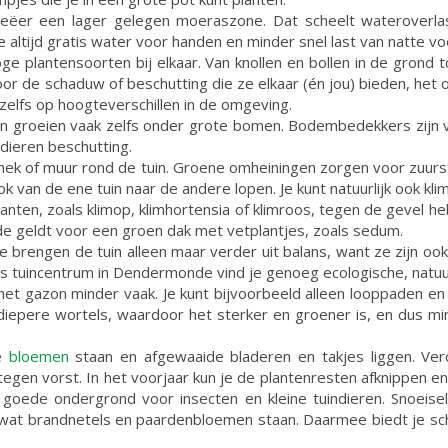
eëer een lager gelegen moeraszone. Dat scheelt wateroverlas
e altijd gratis water voor handen en minder snel last van natte vo
hoge plantensoorten bij elkaar. Van knollen en bollen in de gron
oor de schaduw of beschutting die ze elkaar (én jou) bieden, het o
 zelfs op hoogteverschillen in de omgeving.
n groeien vaak zelfs onder grote bomen. Bodembedekkers zijn 
ndieren beschutting.
 hek of muur rond de tuin. Groene omheiningen zorgen voor zuurs
ok van de ene tuin naar de andere lopen. Je kunt natuurlijk ook kl
planten, zoals klimop, klimhortensia of klimroos, tegen de gevel
de geldt voor een groen dak met vetplantjes, zoals sedum.
 brengen de tuin alleen maar verder uit balans, want ze zijn ook 
s tuincentrum in Dendermonde vind je genoeg ecologische, natuur
het gazon minder vaak. Je kunt bijvoorbeeld alleen looppaden en 
diepere wortels, waardoor het sterker en groener is, en dus min
de
bloemen
staan en afgewaaide bladeren en takjes liggen. Ver
gen vorst. In het voorjaar kun je de plantenresten afknippen en
 goede ondergrond voor insecten en kleine tuindieren. Snoeis
at brandnetels en paardenbloemen staan. Daarmee biedt je sch