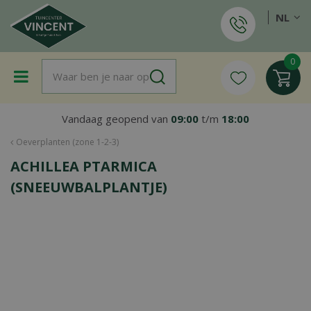
G
NL
a
n
a
a
r
c
o
Vandaag geopend van
09:00
t/m
18:00
n
t
Oeverplanten (zone 1-2-3)
e
ACHILLEA PTARMICA
n
t
(SNEEUWBALPLANTJE)