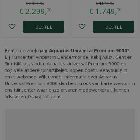
€
2.334
,
95
€
1.814
,
95
€
2.299
,
€
1.749
,
00
00
BESTEL
BESTEL
Bent u op zoek naar
Aquarius Universal Premium 9000
?
Bij Tuincenter Vincent in Dendermonde, nabij Aalst, Gent en
Sint Niklaas, vindt u Aquarius Universal Premium 9000 en
nog vele andere tuinartikelen. Kopen doet u eenvoudig in
onze webshop. Wilt u meer informatie over Aquarius
Universal Premium 9000 dan bent u ook van harte welkom in
ons tuincenter waar onze ervaren medewerkers u kunnen
adviseren. Graag tot ziens!