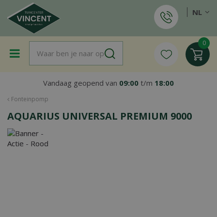
G
NL
a
n
a
a
r
c
o
Vandaag geopend van
09:00
t/m
18:00
n
t
Fonteinpomp
e
AQUARIUS UNIVERSAL PREMIUM 9000
n
t