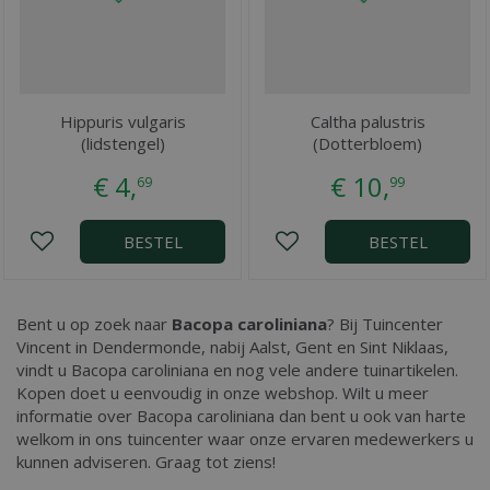
Hippuris vulgaris
Caltha palustris
(lidstengel)
(Dotterbloem)
€
4
,
€
10
,
69
99
BESTEL
BESTEL
Bent u op zoek naar
Bacopa caroliniana
? Bij Tuincenter
Vincent in Dendermonde, nabij Aalst, Gent en Sint Niklaas,
vindt u Bacopa caroliniana en nog vele andere tuinartikelen.
Kopen doet u eenvoudig in onze webshop. Wilt u meer
informatie over Bacopa caroliniana dan bent u ook van harte
welkom in ons tuincenter waar onze ervaren medewerkers u
kunnen adviseren. Graag tot ziens!