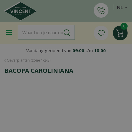
G
NL
a
n
a
a
r
c
o
Vandaag geopend van
09:00
t/m
18:00
n
t
Oeverplanten (zone 1-2-3)
e
BACOPA CAROLINIANA
n
t