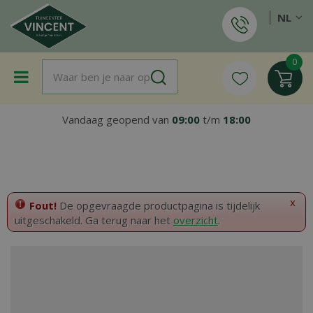
G
NL
a
n
a
a
r
c
o
Vandaag geopend van
09:00
t/m
18:00
n
t
e
n
t
x
Fout!
De opgevraagde productpagina is tijdelijk
uitgeschakeld. Ga terug naar het
overzicht
.