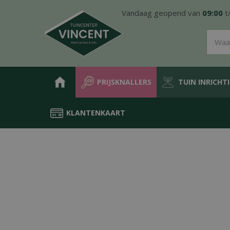
Ga
Vandaag geopend van
09:00
t
naar
content
PRIJSKNALLERS
TUIN INRICHT
KLANTENKAART
Home
Producten
Tuin inrichting
Barbecues
BBQ Accessoir