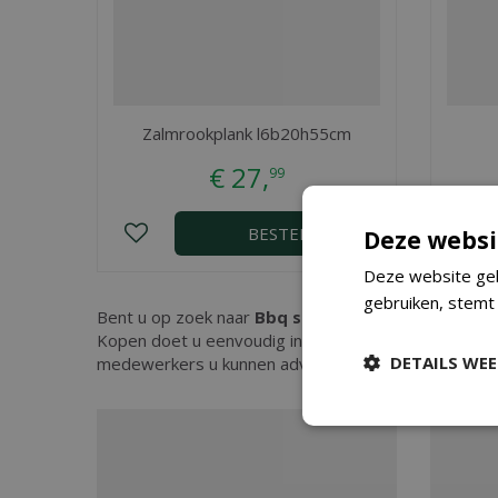
Zalmrookplank l6b20h55cm
€
27
,
99
BESTEL
Deze websi
Deze website geb
gebruiken, stemt
Bent u op zoek naar
Bbq schort leer
? Bij Tuincente
Kopen doet u eenvoudig in onze webshop. Wilt u mee
DETAILS WE
medewerkers u kunnen adviseren. Graag tot ziens!