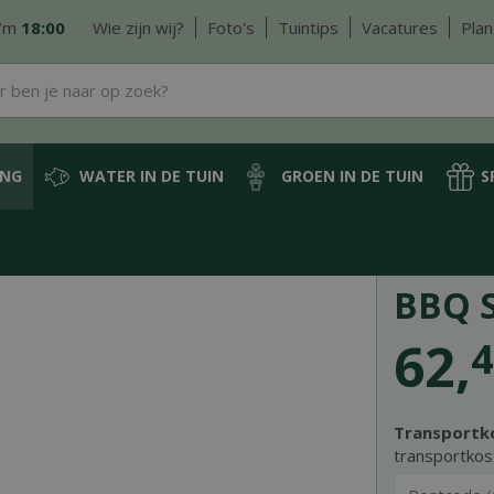
/m
18:00
Wie zijn wij?
Foto's
Tuintips
Vacatures
Plan
ING
WATER IN DE TUIN
GROEN IN DE TUIN
S
es
Bbq schort leer
BBQ 
62
,
4
Transportk
transportkos