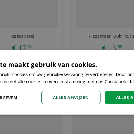
Pizzaspatel
Pizzasteen l30b1h5c
€
17
,
€
13
,
99
99
BESTEL
BESTEL
te maakt gebruik van cookies.
ruikt cookies om uw gebruikerservaring te verbeteren. Door on
 u in met alle cookies in overeenstemming met ons Cookiebeleid.
r Vincent in Dendermonde, nabij Aalst, Gent en Sint Niklaas, vindt
r informatie over Bbq schort leer dan bent u ook van harte wel
ERGEVEN
ALLES AFWIJZEN
ALLES 