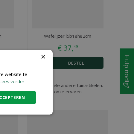
m
Wafelijzer l5b18h82cm
€
37
,
49
×
Hulp nodig?
BESTEL
ze website te
Lees verder
 u Bbq schort leer en nog vele andere tuinartikelen.
kom in ons tuincenter waar onze ervaren
ACCEPTEREN