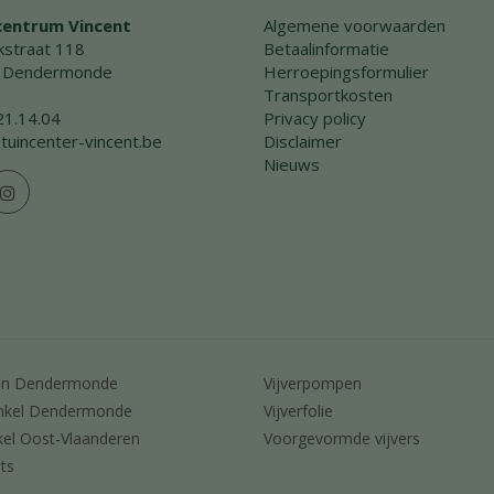
centrum Vincent
Algemene voorwaarden
straat 118
Betaalinformatie
 Dendermonde
Herroepingsformulier
Transportkosten
21.14.04
Privacy policy
tuincenter-vincent.be
Disclaimer
Nieuws
en Dendermonde
Vijverpompen
nkel Dendermonde
Vijverfolie
kel Oost-Vlaanderen
Voorgevormde vijvers
ts