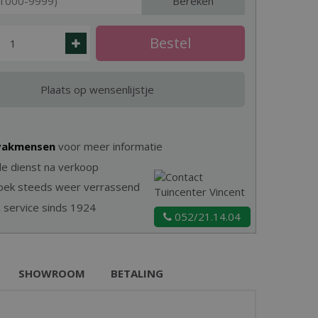
Bereken
 vakmensen
voor meer informatie
e dienst na verkoop
zoek steeds weer verrassend
& service sinds 1924
052/21.14.04
SHOWROOM
BETALING