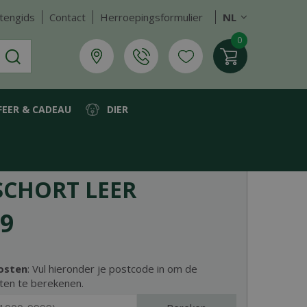
tengids
Contact
Herroepingsformulier
NL
FEER & CADEAU
DIER
SCHORT LEER
9
osten
: Vul hieronder je postcode in om de
ten te berekenen.