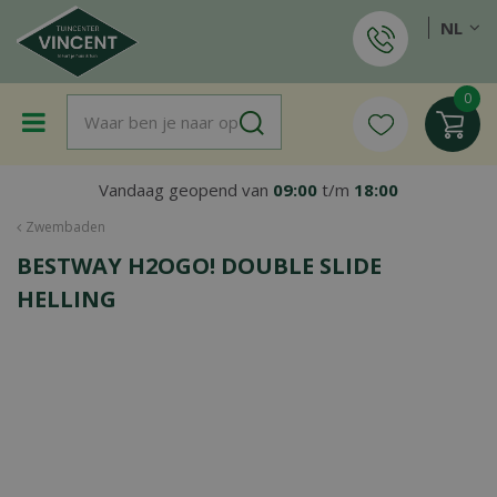
G
NL
a
n
a
a
r
c
o
Vandaag geopend van
09:00
t/m
18:00
n
t
Zwembaden
e
BESTWAY H2OGO! DOUBLE SLIDE
n
t
HELLING