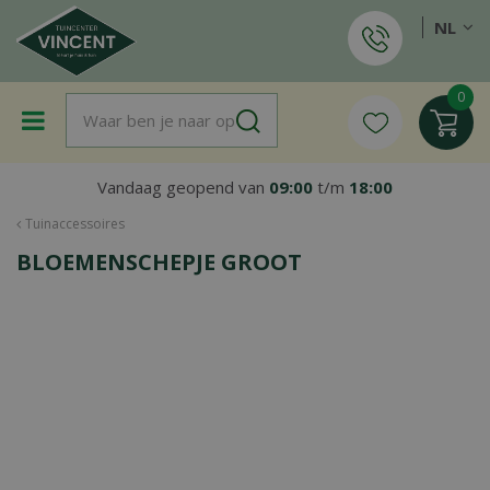
G
NL
a
n
a
a
r
c
o
Vandaag geopend van
09:00
t/m
18:00
n
t
Tuinaccessoires
e
BLOEMENSCHEPJE GROOT
n
t