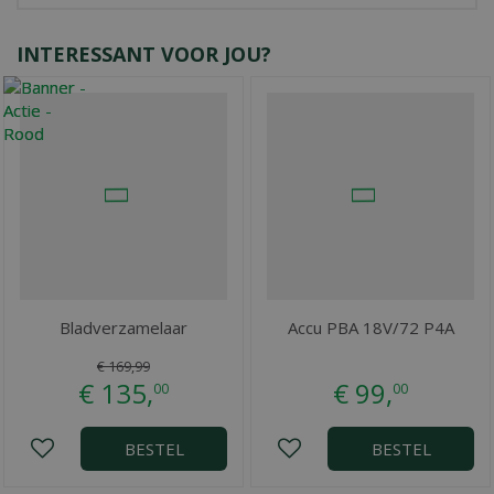
INTERESSANT VOOR JOU?
Bladverzamelaar
Accu PBA 18V/72 P4A
€
169
,
99
€
135
,
€
99
,
00
00
BESTEL
BESTEL