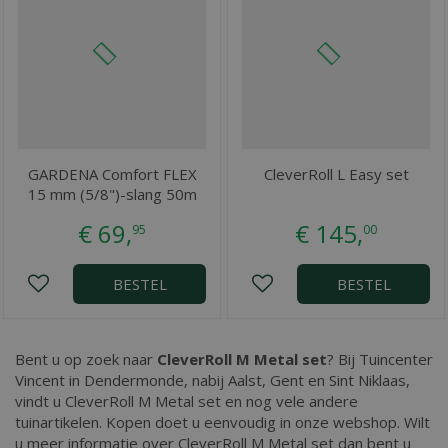
GARDENA Comfort FLEX
CleverRoll L Easy set
15 mm (5/8")-slang 50m
€
69
,
€
145
,
95
00
BESTEL
BESTEL
Bent u op zoek naar
CleverRoll M Metal set
? Bij Tuincenter
Vincent in Dendermonde, nabij Aalst, Gent en Sint Niklaas,
vindt u CleverRoll M Metal set en nog vele andere
tuinartikelen. Kopen doet u eenvoudig in onze webshop. Wilt
u meer informatie over CleverRoll M Metal set dan bent u