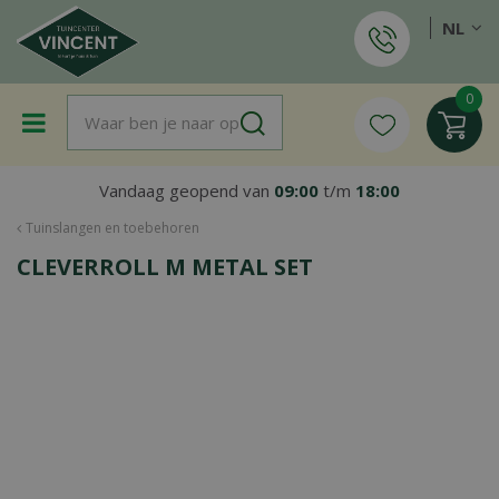
G
NL
a
n
a
a
r
c
o
Vandaag geopend van
09:00
t/m
18:00
n
t
Tuinslangen en toebehoren
e
CLEVERROLL M METAL SET
n
t