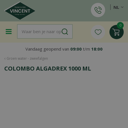
G
NL
a
n
a
a
r
c
o
Vandaag geopend van
09:00
t/m
18:00
n
t
Groen water - zweefalgen
e
COLOMBO ALGADREX 1000 ML
n
t