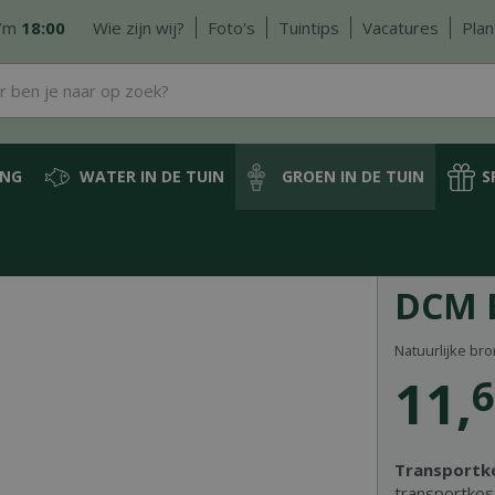
/m
18:00
Wie zijn wij?
Foto's
Tuintips
Vacatures
Plan
ING
WATER IN DE TUIN
GROEN IN DE TUIN
S
tstof
DCM Bloedmeel 1,5 kg
DCM 
Natuurlijke bro
11
,
6
Transportk
transportkos