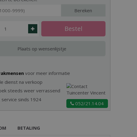
Bereken
 vakmensen
voor meer informatie
e dienst na verkoop
zoek steeds weer verrassend
& service sinds 1924
052/21.14.04
OM
BETALING