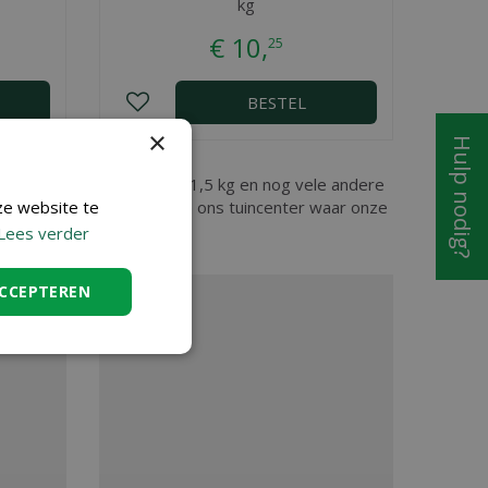
kg
€
10
,
25
BESTEL
×
Hulp nodig?
as, vindt u DCM Bloedmeel 1,5 kg en nog vele andere
u ook van harte welkom in ons tuincenter waar onze
ze website te
Lees verder
ACCEPTEREN