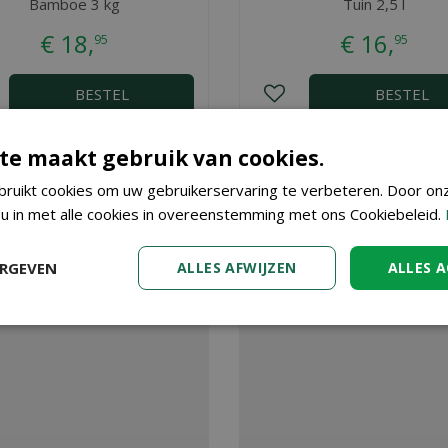
Bamboe 3 kg
Tuin 2,5 l
€
18
,
€
16
,
95
95
BESTEL
BESTEL
te maakt gebruik van cookies.
uincenter Vincent in Dendermonde, nabij Aalst, Gent en Sint Nikla
hop. Wilt u meer informatie over DCM Bloedmeel 1,5 kg dan bent 
ruikt cookies om uw gebruikerservaring te verbeteren. Door on
 ziens!
 u in met alle cookies in overeenstemming met ons Cookiebeleid.
ERGEVEN
ALLES AFWIJZEN
ALLES 