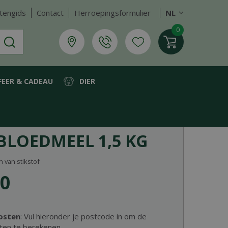
tengids
Contact
Herroepingsformulier
NL
FEER & CADEAU
DIER
BLOEDMEEL 1,5 KG
n van stikstof
0
osten
: Vul hieronder je postcode in om de
ten te berekenen.