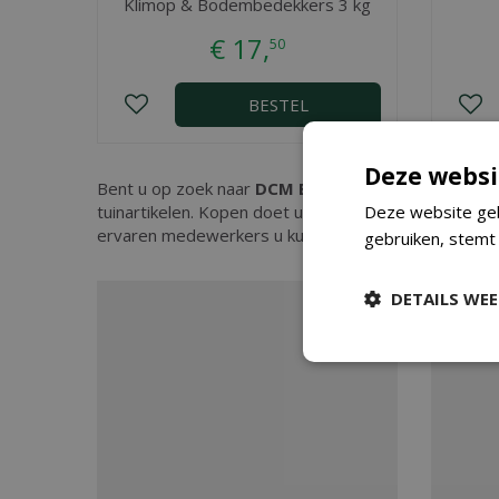
Klimop & Bodembedekkers 3 kg
€
17
,
50
BESTEL
Deze websi
Bent u op zoek naar
DCM Bloedmeel 1,5 kg
? Bij T
tuinartikelen. Kopen doet u eenvoudig in onze webs
Deze website geb
ervaren medewerkers u kunnen adviseren. Graag tot
gebruiken, stemt
DETAILS WE