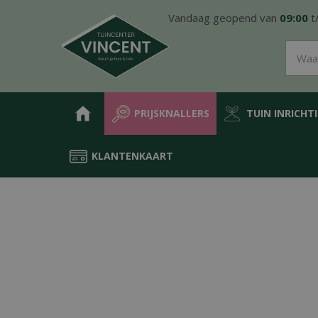
Ga
Vandaag geopend van
09:00
t
naar
content
PRIJSKNALLERS
TUIN INRICHT
KLANTENKAART
Home
Producten
Groen in de tuin
Meststoffen
Siertuin mes