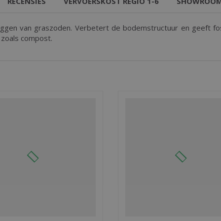
RECENSIES
VERVOERSKOST REGIO 1-6
SHOWROO
leggen van graszoden. Verbetert de bodemstructuur en geeft fo
n zoals compost.