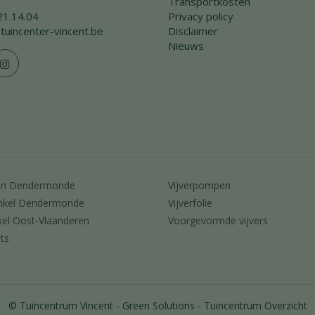
Transportkosten
21.14.04
Privacy policy
tuincenter-vincent.be
Disclaimer
Nieuws
en Dendermonde
Vijverpompen
nkel Dendermonde
Vijverfolie
kel Oost-Vlaanderen
Voorgevormde vijvers
ts
© Tuincentrum Vincent
Green Solutions
Tuincentrum Overzicht