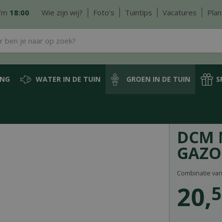
/m
18:00
Wie zijn wij?
Foto's
Tuintips
Vacatures
Plan
ING
WATER IN DE TUIN
GROEN IN DE TUIN
S
stof
DCM Meststof Aanleg Gazon 10 kg
DCM 
GAZO
Combinatie va
20
,
5