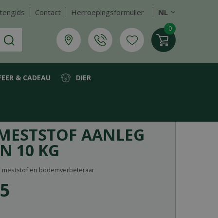
tengids
Contact
Herroepingsformulier
NL
FEER & CADEAU
DIER
MESTSTOF AANLEG
N 10 KG
n meststof en bodemverbeteraar
5