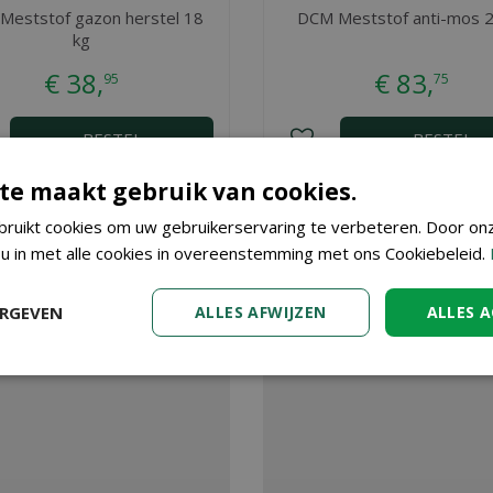
Meststof gazon herstel 18
DCM Meststof anti-mos 2
kg
€
38
,
€
83
,
95
75
BESTEL
BESTEL
te maakt gebruik van cookies.
 10 kg
? Bij Tuincenter Vincent in Dendermonde, nabij Aalst, Gent
ruikt cookies om uw gebruikerservaring te verbeteren. Door on
 u eenvoudig in onze webshop. Wilt u meer informatie over DCM 
 u in met alle cookies in overeenstemming met ons Cookiebeleid.
edewerkers u kunnen adviseren. Graag tot ziens!
ERGEVEN
ALLES AFWIJZEN
ALLES 