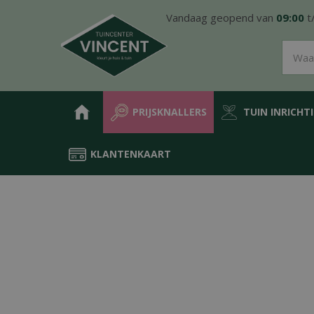
Ga
Vandaag geopend van
09:00
t
naar
content
PRIJSKNALLERS
TUIN INRICHT
KLANTENKAART
Home
Producten
Groen in de tuin
Meststoffen
Gazon mest