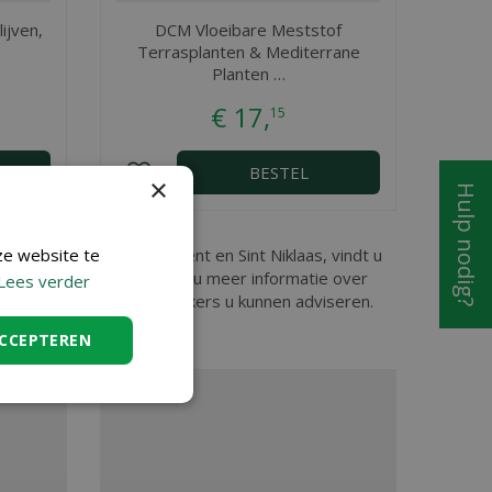
ijven,
DCM Vloeibare Meststof
Terrasplanten & Mediterrane
Planten …
€
17
,
15
BESTEL
×
Hulp nodig?
ze website te
ndermonde, nabij Aalst, Gent en Sint Niklaas, vindt u
ig in onze webshop. Wilt u meer informatie over
Lees verder
ar onze ervaren medewerkers u kunnen adviseren.
ACCEPTEREN