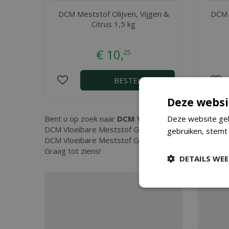
DCM Meststof Olijven, Vijgen &
DCM 
Citrus 1,5 kg
€
10
,
25
BESTEL
Deze websi
Bent u op zoek naar
DCM Vloeibare Meststof Gera
Deze website geb
DCM Vloeibare Meststof Geraniums & Bloeiende Plant
gebruiken, stemt
DCM Vloeibare Meststof Geraniums & Bloeiende Plan
Graag tot ziens!
DETAILS WE