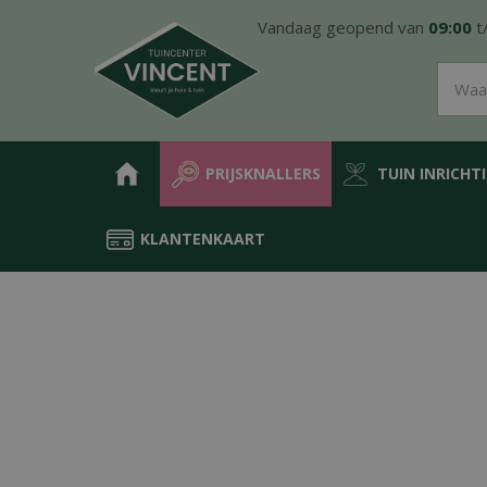
Ga
Vandaag geopend van
09:00
t
naar
content
PRIJSKNALLERS
TUIN INRICHT
KLANTENKAART
Home
Producten
Groen in de tuin
Meststoffen
Terrasplant