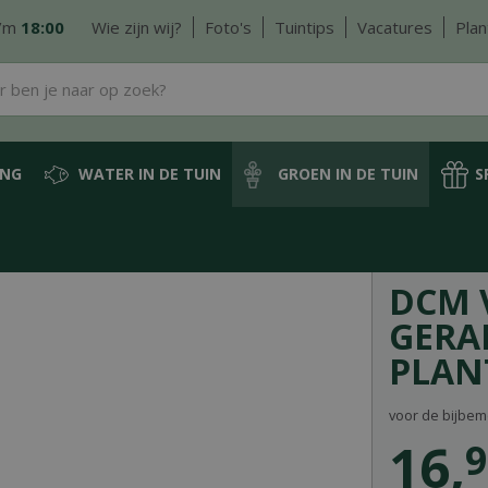
/m
18:00
Wie zijn wij?
Foto's
Tuintips
Vacatures
Plan
ING
WATER IN DE TUIN
GROEN IN DE TUIN
S
en & kuipplanten meststof
DCM Vloeibare Meststof Geraniums & Bloeiende Pla
DCM 
GERA
PLANT
voor de bijbem
16
,
9