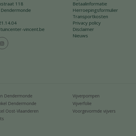
straat 118
Betaalinformatie
 Dendermonde
Herroepingsformulier
Transportkosten
21.14.04
Privacy policy
tuincenter-vincent.be
Disclaimer
Nieuws
en Dendermonde
Vijverpompen
nkel Dendermonde
Vijverfolie
kel Oost-Vlaanderen
Voorgevormde vijvers
ts