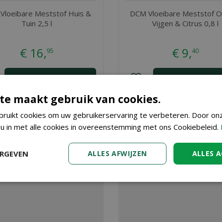
Vloeibare Meststof Huis &
DCM Vloeibare Meststof Ol
Tuin 2,5 l
Vijgen & Citrus 0,8 l
€
16
,
€
9
,
95
40
BESTEL
BESTEL
te maakt gebruik van cookies.
niums & Bloeiende Planten 2,5 l
ruikt cookies om uw gebruikerservaring te verbeteren. Door on
? Bij Tuincenter Vincent in De
en 2,5 l en nog vele andere tuinartikelen. Kopen doet u eenvoud
 u in met alle cookies in overeenstemming met ons Cookiebeleid.
ten 2,5 l dan bent u ook van harte welkom in ons tuincenter wa
ERGEVEN
ALLES AFWIJZEN
ALLES 