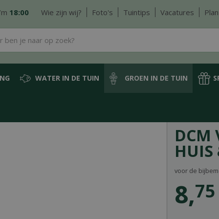
/m
18:00
Wie zijn wij?
Foto's
Tuintips
Vacatures
Plan
ING
WATER IN DE TUIN
GROEN IN DE TUIN
S
tstof
DCM Vloeibare Meststof Huis & Tuin 0,8 l
DCM 
HUIS 
voor de bijbem
8
,
75