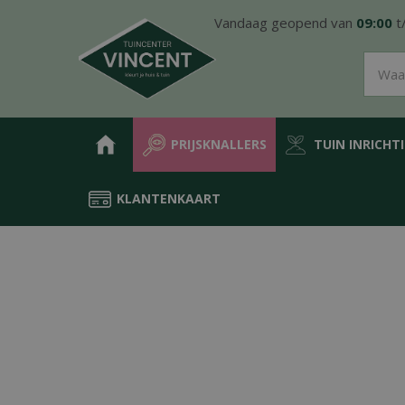
Ga
Vandaag geopend van
09:00
t
naar
content
PRIJSKNALLERS
TUIN INRICHT
KLANTENKAART
Home
Producten
Groen in de tuin
Meststoffen
Siertuin mes