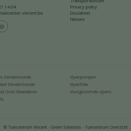
Transportkosten
21.14.04
Privacy policy
tuincenter-vincent.be
Disclaimer
Nieuws
en Dendermonde
Vijverpompen
nkel Dendermonde
Vijverfolie
kel Oost-Vlaanderen
Voorgevormde vijvers
ts
© Tuincentrum Vincent
Green Solutions
Tuincentrum Overzicht