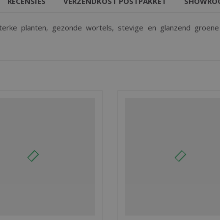
RECENSIES
VERZENDKOST POSTPAKKET
SHOWRO
erke planten, gezonde wortels, stevige en glanzend groene b