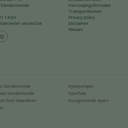
 Dendermonde
Herroepingsformulier
Transportkosten
21.14.04
Privacy policy
tuincenter-vincent.be
Disclaimer
Nieuws
en Dendermonde
Vijverpompen
nkel Dendermonde
Vijverfolie
kel Oost-Vlaanderen
Voorgevormde vijvers
ts