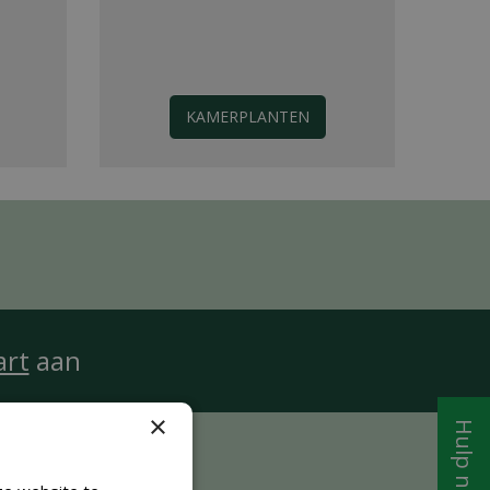
KAMERPLANTEN
art
aan
×
Hulp nodig?