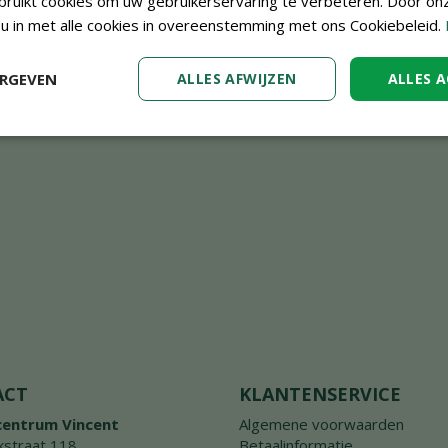
ruikt cookies om uw gebruikerservaring te verbeteren. Door on
 u in met alle cookies in overeenstemming met ons Cookiebeleid.
ERGEVEN
ALLES AFWIJZEN
ALLES 
ACT
KLANTENSERVICE
centrum Vincent
Algemene voorwaarden
straat 118
Betaalinformatie