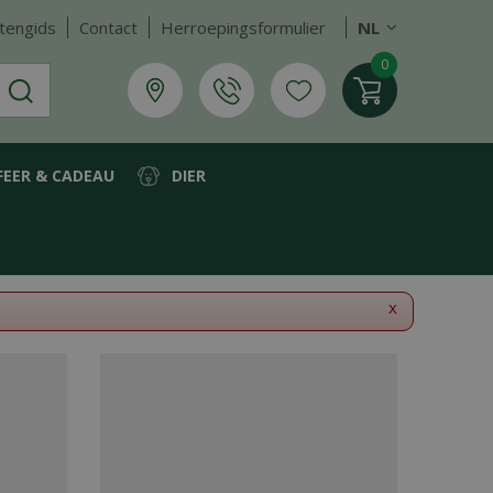
tengids
Contact
Herroepingsformulier
NL
FEER & CADEAU
DIER
x