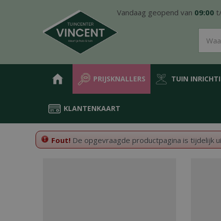
Ga
Vandaag geopend van
09:00
t
naar
content
PRIJSKNALLERS
TUIN INRICHT
KLANTENKAART
Home
Fout!
De opgevraagde productpagina is tijdelijk u