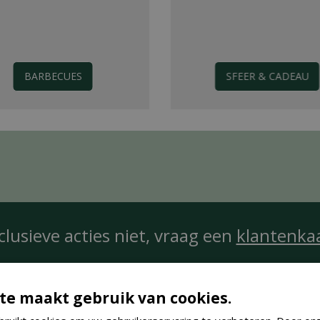
BARBECUES
SFEER & CADEAU
clusieve acties niet, vraag een
klantenka
te maakt gebruik van cookies.