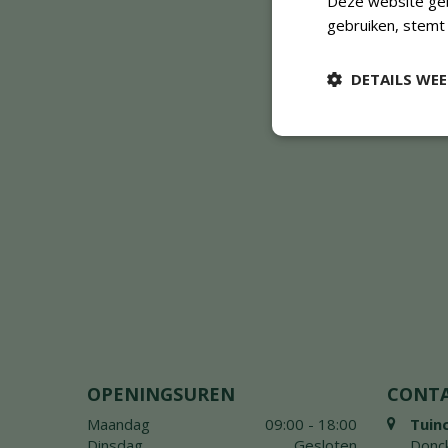
Deze website geb
gebruiken, stemt
DETAILS WE
OPENINGSUREN
CONT
Maandag
09:00 - 18:00
Tuin
Dinsdag
Gesloten
Donck