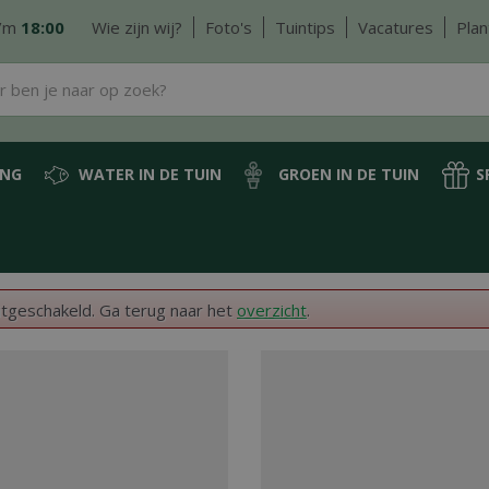
/m
18:00
Wie zijn wij?
Foto's
Tuintips
Vacatures
Plan
ING
WATER IN DE TUIN
GROEN IN DE TUIN
S
itgeschakeld. Ga terug naar het
overzicht
.