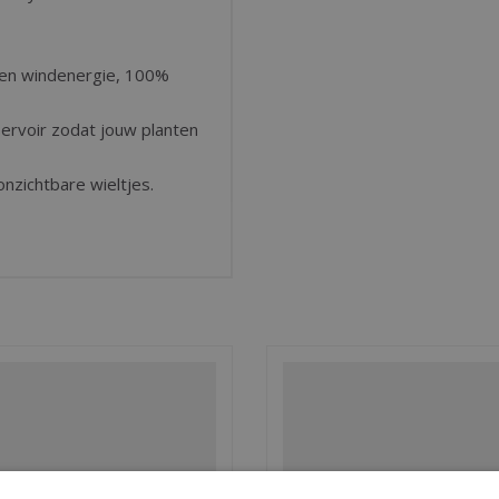
gen windenergie, 100%
ervoir zodat jouw planten
onzichtbare wieltjes.