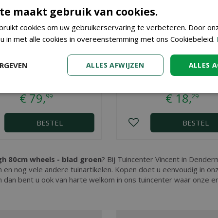
te maakt gebruik van cookies.
ruikt cookies om uw gebruikerservaring te verbeteren. Door on
 u in met alle cookies in overeenstemming met ons Cookiebeleid.
ERGEVEN
ALLES AFWIJZEN
ALLES 
 Greenville Terrace Trough
Elho Corsica Vertical Forest
m wheels - living concrete
Set/3 - kers
€
79
,
€
18
,
99
29
BESTEL
BESTEL
gh 80cm wheels - blad groen
? Bij Tuincenter Vincent in Denderm
 en nog vele andere tuinartikelen. Kopen doet u eenvoudig in on
n dan bent u ook van harte welkom in ons tuincenter waar onze 