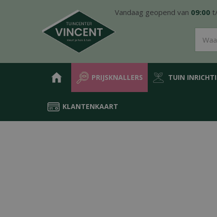
Ga
Vandaag geopend van
09:00
t
naar
content
PRIJSKNALLERS
TUIN INRICHT
KLANTENKAART
Home
Producten
Groen in de tuin
Potterie
Buitenpotten
E