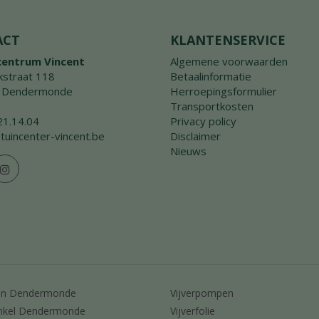
ACT
KLANTENSERVICE
centrum Vincent
Algemene voorwaarden
straat 118
Betaalinformatie
 Dendermonde
Herroepingsformulier
Transportkosten
21.14.04
Privacy policy
tuincenter-vincent.be
Disclaimer
Nieuws
en Dendermonde
Vijverpompen
nkel Dendermonde
Vijverfolie