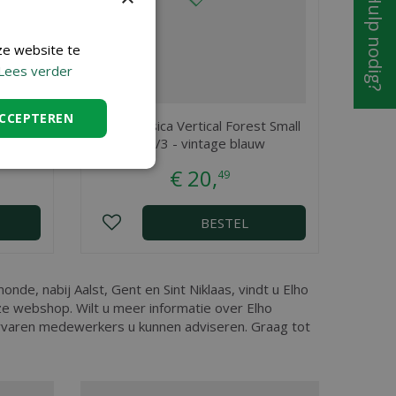
Hulp nodig?
ze website te
Lees verder
ACCEPTEREN
 Small
Elho Corsica Vertical Forest Small
Set/3 - vintage blauw
€
20
,
49
BESTEL
onde, nabij Aalst, Gent en Sint Niklaas, vindt u Elho
ze webshop. Wilt u meer informatie over Elho
ervaren medewerkers u kunnen adviseren. Graag tot