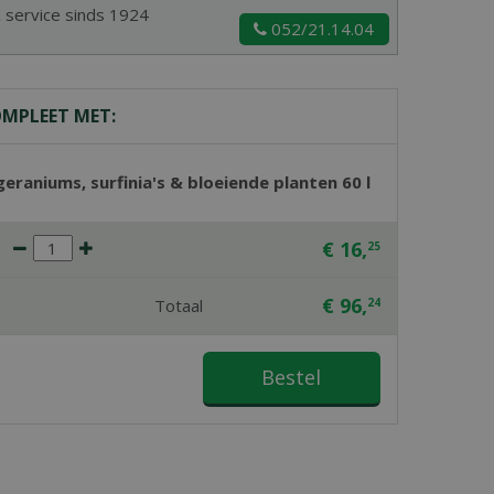
& service sinds 1924
052/21.14.04
OMPLEET MET:
raniums, surfinia's & bloeiende planten 60 l
€
16
,
25
€
96
,
Totaal
24