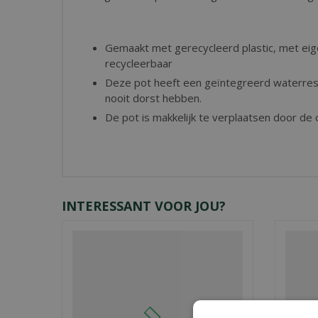
Gemaakt met gerecycleerd plastic, met ei
recycleerbaar
Deze pot heeft een geïntegreerd waterres
nooit dorst hebben.
De pot is makkelijk te verplaatsen door de 
INTERESSANT VOOR JOU?