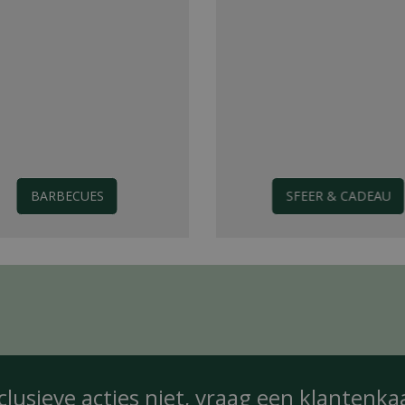
BARBECUES
SFEER & CADEAU
clusieve acties niet, vraag een
klantenka