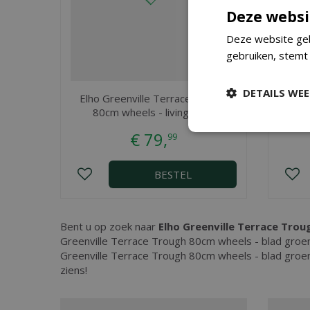
Deze websi
Deze website geb
gebruiken, stemt
DETAILS WE
Elho Greenville Terrace Trough
Elho
80cm wheels - living black
80c
€
79
,
99
BESTEL
Bent u op zoek naar
Elho Greenville Terrace Trou
Greenville Terrace Trough 80cm wheels - blad groen
Greenville Terrace Trough 80cm wheels - blad groe
ziens!