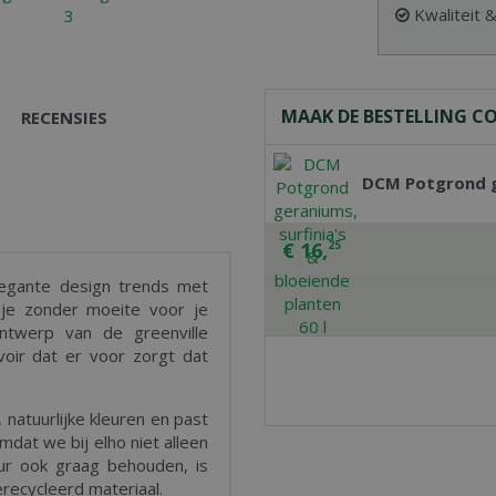
Kwaliteit 
MAAK DE BESTELLING C
RECENSIES
DCM Potgrond ge
€
16
,
25
legante design trends met
je zonder moeite voor je
ntwerp van de greenville
oir dat er voor zorgt dat
 natuurlijke kleuren en past
Omdat we bij elho niet alleen
uur ook graag behouden, is
recycleerd materiaal.