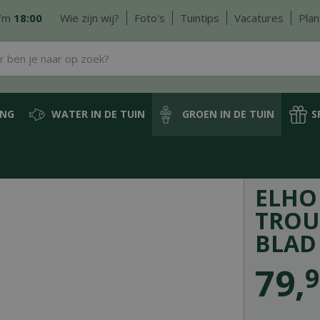
/m
18:00
Wie zijn wij?
Foto's
Tuintips
Vacatures
Plan
ING
WATER IN DE TUIN
GROEN IN DE TUIN
S
lho Greenville Terrace Trough 80cm wheels - blad groen
ELHO
TROU
BLAD
79
,
9