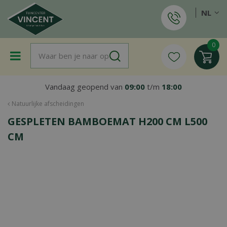
G
NL
a
n
a
a
r
c
o
Vandaag geopend van
09:00
t/m
18:00
n
t
Natuurlijke afscheidingen
e
GESPLETEN BAMBOEMAT H200 CM L500
n
t
CM