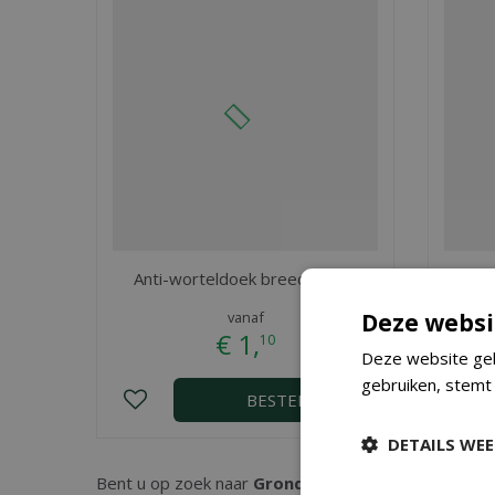
Anti-worteldoek breedte 1 m
Ant
vanaf
Deze websi
€
1
,
10
Deze website geb
gebruiken, stemt
BESTEL
DETAILS WE
Bent u op zoek naar
Gronddoekpennen
? Bij Tuinc