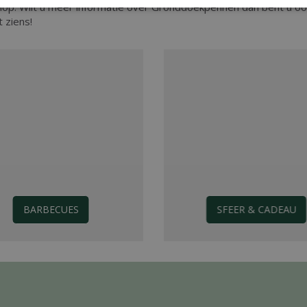
hop. Wilt u meer informatie over Gronddoekpennen dan bent u oo
 ziens!
BARBECUES
SFEER & CADEAU