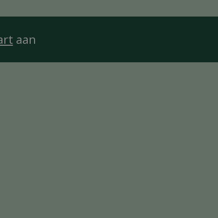
art
aan