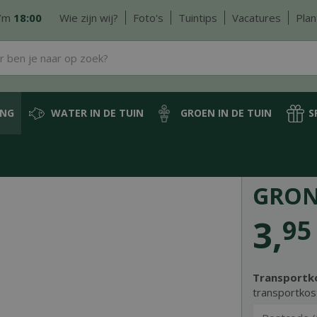
/m
18:00
Wie zijn wij?
Foto's
Tuintips
Vacatures
Plan
ING
WATER IN DE TUIN
GROEN IN DE TUIN
S
Gronddoekpennen
GRO
3
,
95
Transportk
transportkos