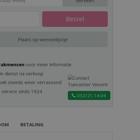
Bereken
 vakmensen
voor meer informatie
e dienst na verkoop
zoek steeds weer verrassend
& service sinds 1924
052/21.14.04
OOM
BETALING