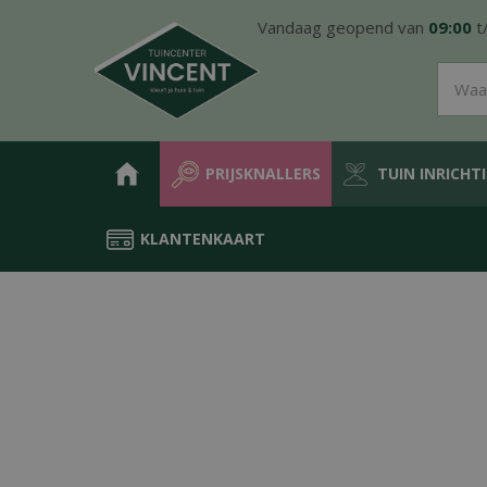
Ga
Vandaag geopend van
09:00
t
naar
content
PRIJSKNALLERS
TUIN INRICHT
KLANTENKAART
Home
Producten
Tuin inrichting
Antiwortel of onkruiddoek