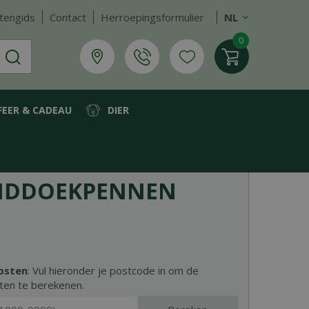
tengids
Contact
Herroepingsformulier
NL
FEER & CADEAU
DIER
NDDOEKPENNEN
osten
: Vul hieronder je postcode in om de
ten te berekenen.