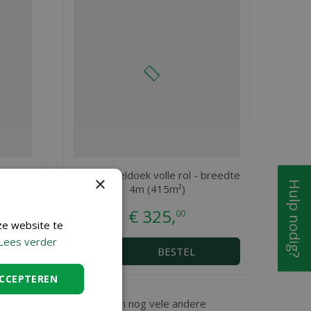
 4 m
Anti-worteldoek volle rol - breedte
×
Hulp nodig?
4m (415m²)
€
325
,
00
ze website te
Lees verder
BESTEL
ACCEPTEREN
 vindt u Gronddoekpennen en nog vele andere