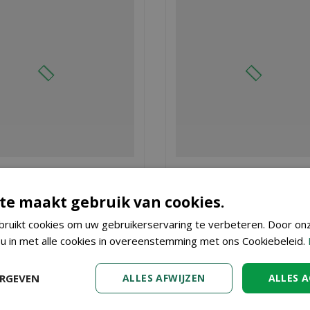
i-worteldoek breedte 2 m
Anti-worteldoek breedte
te maakt gebruik van cookies.
vanaf
vanaf
€
1
,
€
1
,
10
10
ruikt cookies om uw gebruikerservaring te verbeteren. Door on
 u in met alle cookies in overeenstemming met ons Cookiebeleid.
BESTEL
BESTEL
ERGEVEN
ALLES AFWIJZEN
ALLES 
enter Vincent in Dendermonde, nabij Aalst, Gent en Sint Niklaas,