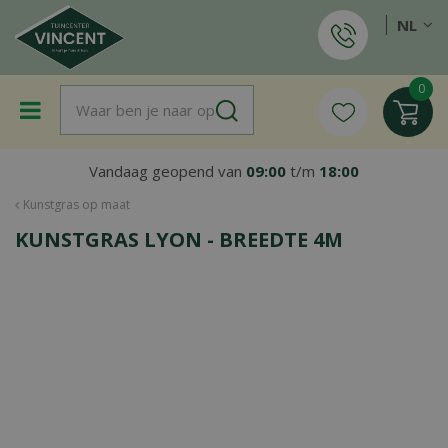
G
NL
a
n
a
a
r
c
o
Vandaag geopend van
09:00
t/m
18:00
n
t
Kunstgras op maat
e
KUNSTGRAS LYON - BREEDTE 4M
n
t