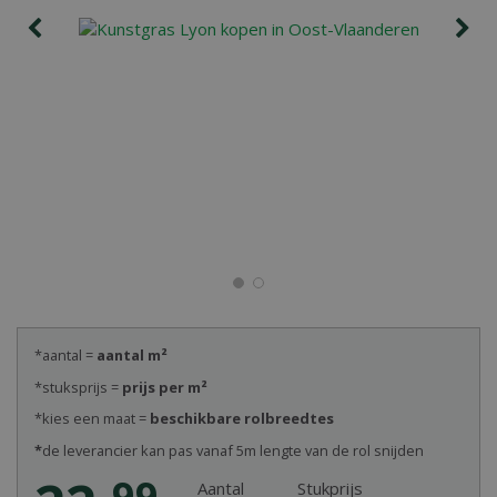
*aantal =
aantal m²
*stuksprijs =
prijs per m²
*kies een maat =
beschikbare rolbreedtes
*
de leverancier kan pas vanaf 5m lengte van de rol snijden
99
Aantal
Stukprijs