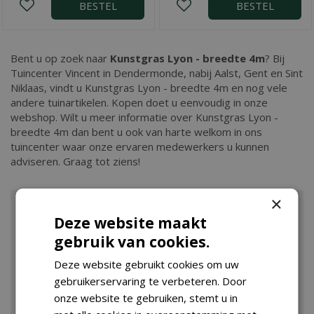
BESTEL
BESTEL
Bent u op zoek naar
Kunstgras Lyon - breedte 4m
? Bij
Tuincenter Vincent in Dendermonde, nabij Aalst, Gent en Sint
Niklaas, vindt u Kunstgras Lyon - breedte 4m en nog vele
andere tuinartikelen. Kopen doet u eenvoudig in onze
webshop. Wilt u meer informatie over Kunstgras Lyon -
breedte 4m dan bent u ook van harte welkom in ons
tuincenter waar onze ervaren medewerkers u kunnen
adviseren. Graag tot ziens!
×
Deze website maakt
gebruik van cookies.
Deze website gebruikt cookies om uw
gebruikerservaring te verbeteren. Door
onze website te gebruiken, stemt u in