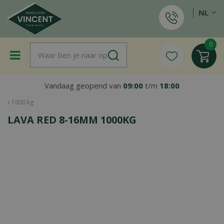
G
NL
a
n
a
a
r
c
o
Vandaag geopend van
09:00
t/m
18:00
n
t
1000 kg
e
LAVA RED 8-16MM 1000KG
n
t