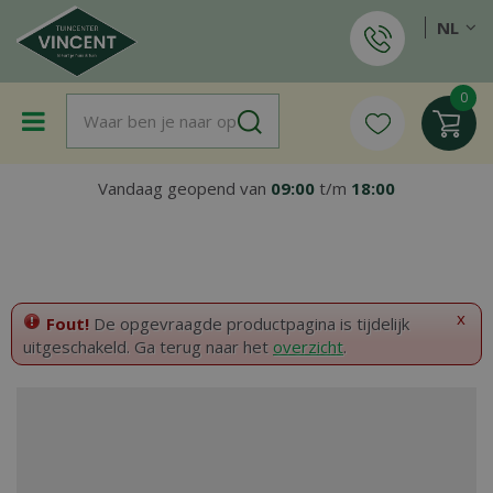
G
NL
a
n
a
a
r
c
o
Vandaag geopend van
09:00
t/m
18:00
n
t
e
n
t
x
Fout!
De opgevraagde productpagina is tijdelijk
uitgeschakeld. Ga terug naar het
overzicht
.