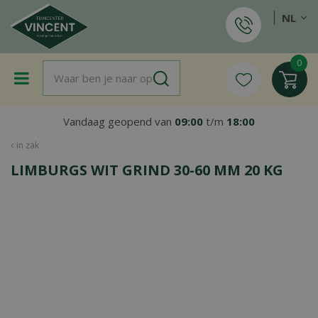
G
NL
a
n
a
a
r
c
o
Vandaag geopend van
09:00
t/m
18:00
n
t
in zak
e
LIMBURGS WIT GRIND 30-60 MM 20 KG
n
t