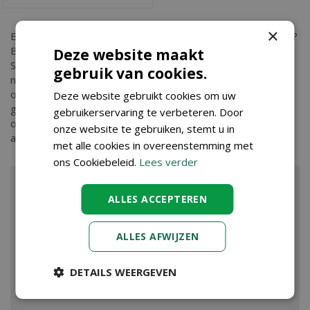
×
Bent u op zoek naar
Limburgs wit grind 30-60 mm 20 kg
?
Bij Tuincenter Vincent in Dendermonde, nabij Aalst, Gent en
Deze website maakt
Sint Niklaas, vindt u Limburgs wit grind 30-60 mm 20 kg en
gebruik van cookies.
nog vele andere tuinartikelen. Kopen doet u eenvoudig in
onze webshop. Wilt u meer informatie over Limburgs wit
Deze website gebruikt cookies om uw
grind 30-60 mm 20 kg dan bent u ook van harte welkom in
gebruikerservaring te verbeteren. Door
ons tuincenter waar onze ervaren medewerkers u kunnen
onze website te gebruiken, stemt u in
adviseren. Graag tot ziens!
met alle cookies in overeenstemming met
ons Cookiebeleid.
Lees verder
ALLES ACCEPTEREN
ALLES AFWIJZEN
DETAILS WEERGEVEN