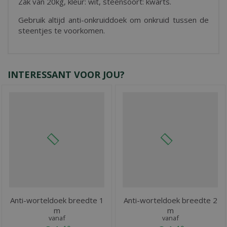
Zak van 20kg, kleur: wit, steensoort: kwarts.
Gebruik altijd anti-onkruiddoek om onkruid tussen de
steentjes te voorkomen.
INTERESSANT VOOR JOU?
Anti-worteldoek breedte 1
Anti-worteldoek breedte 2
m
m
vanaf
vanaf