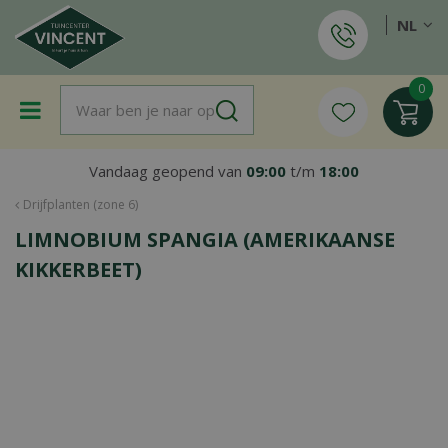
G
NL
a
n
a
a
r
c
o
Vandaag geopend van
09:00
t/m
18:00
n
t
Drijfplanten (zone 6)
e
LIMNOBIUM SPANGIA (AMERIKAANSE
n
t
KIKKERBEET)