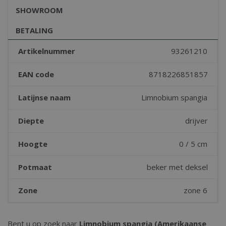
SHOWROOM
BETALING
Artikelnummer
93261210
EAN code
8718226851857
Latijnse naam
Limnobium spangia
Diepte
drijver
Hoogte
0 / 5 cm
Potmaat
beker met deksel
Zone
zone 6
Bent u op zoek naar
Limnobium spangia (Amerikaanse