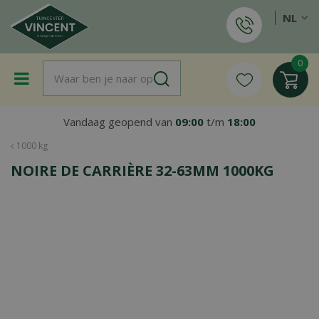
G
NL
a
n
a
a
r
c
o
Vandaag geopend van
09:00
t/m
18:00
n
t
1000 kg
e
NOIRE DE CARRIÈRE 32-63MM 1000KG
n
t