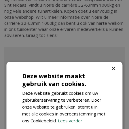
Sint Niklaas, vindt u Noire de carrière 32-63mm 1000kg en
nog vele andere tuinartikelen. Kopen doet u eenvoudig in
onze webshop. Wilt u meer informatie over Noire de
carrière 32-63mm 1000kg dan bent u ook van harte welkom
in ons tuincenter waar onze ervaren medewerkers u kunnen
adviseren. Graag tot ziens!
×
Deze website maakt
gebruik van cookies.
Deze website gebruikt cookies om uw
gebruikerservaring te verbeteren. Door
onze website te gebruiken, stemt u in
met alle cookies in overeenstemming met
ons Cookiebeleid.
Lees verder