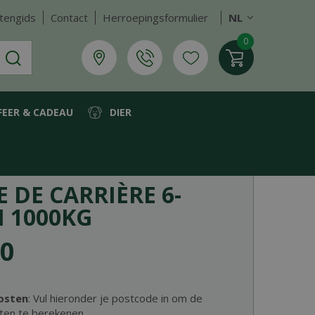
tengids
Contact
Herroepingsformulier
NL
FEER & CADEAU
DIER
 DE CARRIÈRE 6-
 1000KG
0
osten
: Vul hieronder je postcode in om de
ten te berekenen.