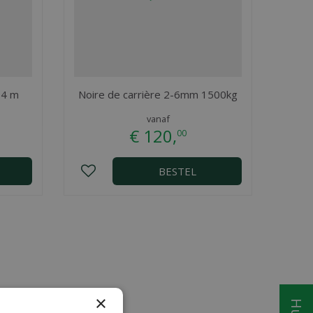
 4 m
Noire de carrière 2-6mm 1500kg
vanaf
€
120
,
00
BESTEL
×