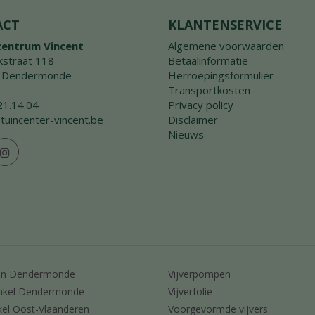
ACT
KLANTENSERVICE
centrum Vincent
Algemene voorwaarden
straat 118
Betaalinformatie
 Dendermonde
Herroepingsformulier
Transportkosten
21.14.04
Privacy policy
tuincenter-vincent.be
Disclaimer
Nieuws
en Dendermonde
Vijverpompen
nkel Dendermonde
Vijverfolie
kel Oost-Vlaanderen
Voorgevormde vijvers