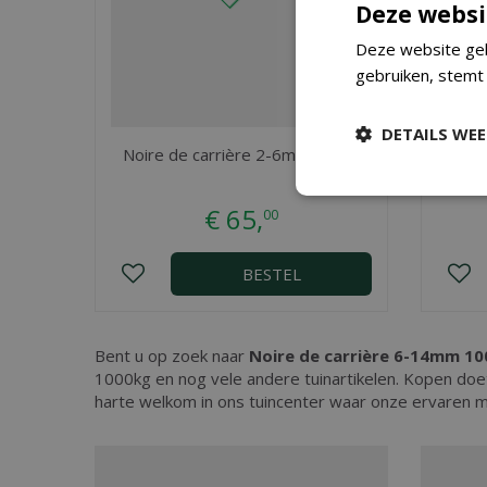
Deze websi
Deze website geb
gebruiken, stemt
DETAILS WE
Noire de carrière 2-6mm 500kg
Noire
€
65
,
00
BESTEL
Bent u op zoek naar
Noire de carrière 6-14mm 1
1000kg en nog vele andere tuinartikelen. Kopen doe
harte welkom in ons tuincenter waar onze ervaren m