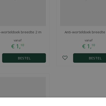
i-worteldoek breedte 2 m
Anti-worteldoek breedte
vanaf
vanaf
€
1
,
€
1
,
10
10
BESTEL
BESTEL