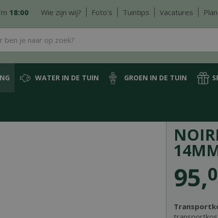
/m
18:00
Wie zijn wij?
Foto's
Tuintips
Vacatures
Plan
ING
WATER IN DE TUIN
GROEN IN DE TUIN
S
 bag
1000 kg
Noire de carrière 6-14mm 1000kg
NOIRE
14MM
95
,
0
Transportk
transportkos