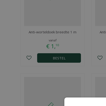
Anti-worteldoek breedte 1 m
Ant
vanaf
€
1
,
10
BESTEL