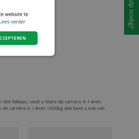
Hulp nodig?
ze website te
Lees verder
ACCEPTEREN
n Sint Niklaas, vindt u Noire de carrière 6-14mm
re de carrière 6-14mm 1000kg dan bent u ook van