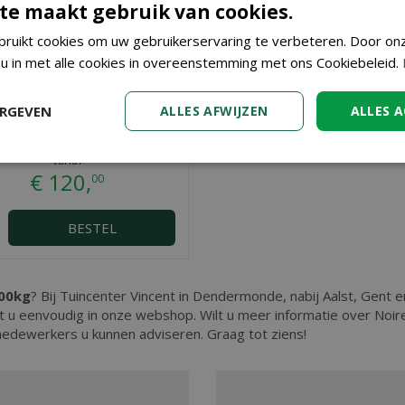
te maakt gebruik van cookies.
ruikt cookies om uw gebruikerservaring te verbeteren. Door on
 u in met alle cookies in overeenstemming met ons Cookiebeleid.
ERGEVEN
ALLES AFWIJZEN
ALLES 
 de carrière 6-14mm 1500kg
vanaf
€
120
,
00
BESTEL
000kg
? Bij Tuincenter Vincent in Dendermonde, nabij Aalst, Gent e
t u eenvoudig in onze webshop. Wilt u meer informatie over Noi
edewerkers u kunnen adviseren. Graag tot ziens!