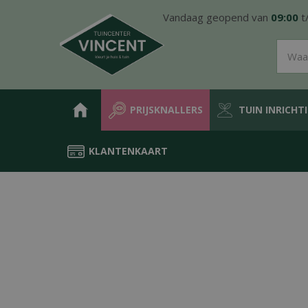
Ga
Vandaag geopend van
09:00
t
naar
content
PRIJSKNALLERS
TUIN INRICHT
KLANTENKAART
Home
Producten
Tuin inrichting
Siergrind & siersplit
in big