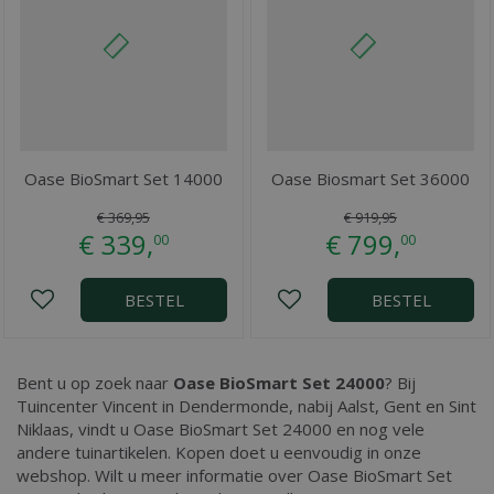
Oase BioSmart Set 14000
Oase Biosmart Set 36000
€
369
,
95
€
919
,
95
€
339
,
€
799
,
00
00
BESTEL
BESTEL
Bent u op zoek naar
Oase BioSmart Set 24000
? Bij
Tuincenter Vincent in Dendermonde, nabij Aalst, Gent en Sint
Niklaas, vindt u Oase BioSmart Set 24000 en nog vele
andere tuinartikelen. Kopen doet u eenvoudig in onze
webshop. Wilt u meer informatie over Oase BioSmart Set