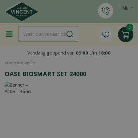
G
NL
a
n
a
a
r
c
o
Vandaag geopend van
09:00
t/m
18:00
n
t
Doorstroomfilter
e
OASE BIOSMART SET 24000
n
t