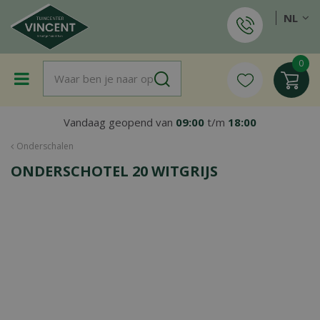
G
NL
a
n
a
a
r
c
o
Vandaag geopend van
09:00
t/m
18:00
n
t
Onderschalen
e
ONDERSCHOTEL 20 WITGRIJS
n
t