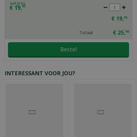
€
19
,
95
€
19
,
95
€
25
,
Totaal
90
INTERESSANT VOOR JOU?