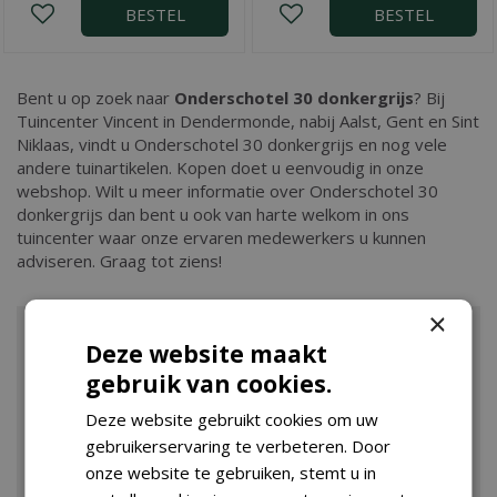
BESTEL
BESTEL
Bent u op zoek naar
Onderschotel 30 donkergrijs
? Bij
Tuincenter Vincent in Dendermonde, nabij Aalst, Gent en Sint
Niklaas, vindt u Onderschotel 30 donkergrijs en nog vele
andere tuinartikelen. Kopen doet u eenvoudig in onze
webshop. Wilt u meer informatie over Onderschotel 30
donkergrijs dan bent u ook van harte welkom in ons
tuincenter waar onze ervaren medewerkers u kunnen
adviseren. Graag tot ziens!
×
Deze website maakt
gebruik van cookies.
Deze website gebruikt cookies om uw
gebruikerservaring te verbeteren. Door
onze website te gebruiken, stemt u in