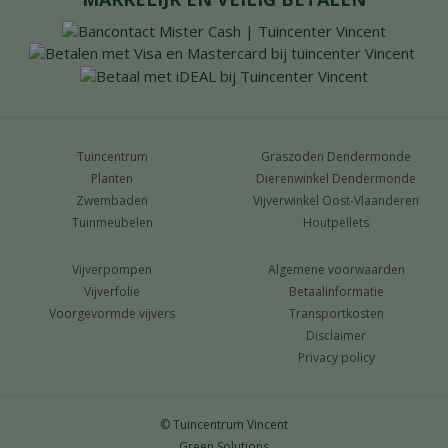
Tuincentrum
Graszoden Dendermonde
Planten
Dierenwinkel Dendermonde
Zwembaden
Vijverwinkel Oost-Vlaanderen
Tuinmeubelen
Houtpellets
Vijverpompen
Algemene voorwaarden
Vijverfolie
Betaalinformatie
Voorgevormde vijvers
Transportkosten
Disclaimer
Privacy policy
© Tuincentrum Vincent
Green Solutions