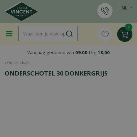
G
NL
a
n
a
a
r
c
o
Vandaag geopend van
09:00
t/m
18:00
n
t
Onderschalen
e
ONDERSCHOTEL 30 DONKERGRIJS
n
t