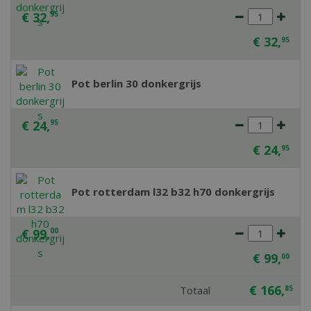
€
32
,
95
€
32
,
95
Pot berlin 30 donkergrijs
€
24
,
95
€
24
,
95
Pot rotterdam l32 b32 h70 donkergrijs
€
99
,
00
€
99
,
00
€
166
,
Totaal
85