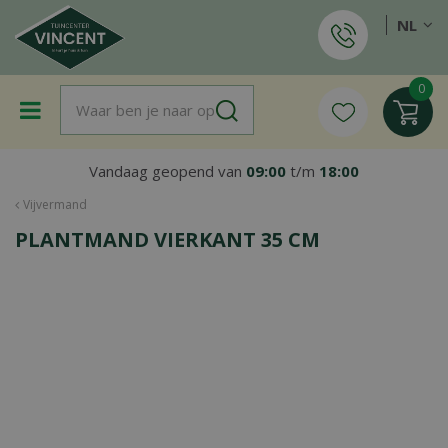
G
NL
a
n
a
a
r
c
o
Vandaag geopend van
09:00
t/m
18:00
n
t
Vijvermand
e
PLANTMAND VIERKANT 35 CM
n
t