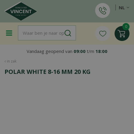
G
NL
a
n
a
a
r
c
o
Vandaag geopend van
09:00
t/m
18:00
n
t
in zak
e
POLAR WHITE 8-16 MM 20 KG
n
t