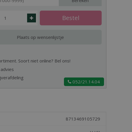
Bereken
timent. Soort niet online? Bel ons!
 advies
jverafdeling
052/21.14.04
8713469105729