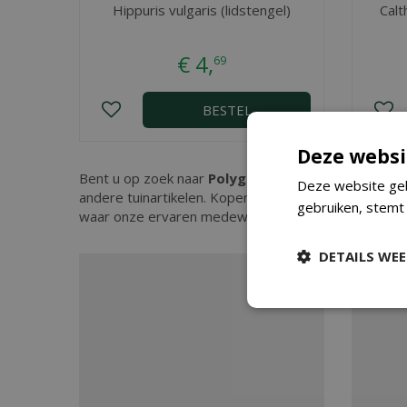
Hippuris vulgaris (lidstengel)
Calt
€
4
,
69
BESTEL
Deze websi
Bent u op zoek naar
Polygonum bistorta p9
? Bij 
Deze website geb
andere tuinartikelen. Kopen doet u eenvoudig in on
gebruiken, stemt
waar onze ervaren medewerkers u kunnen adviseren.
DETAILS WE