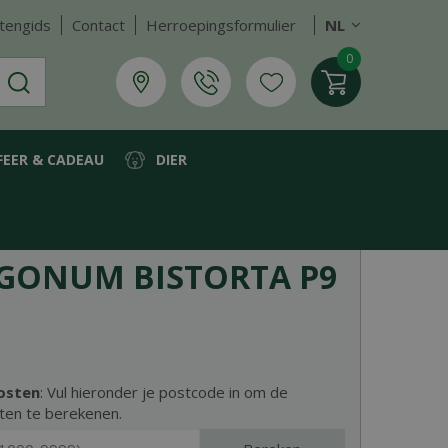
tengids
Contact
Herroepingsformulier
NL
FEER & CADEAU
DIER
GONUM BISTORTA P9
osten
: Vul hieronder je postcode in om de
ten te berekenen.