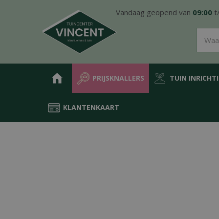
Ga
Vandaag geopend van
09:00
t
naar
content
PRIJSKNALLERS
TUIN INRICHT
KLANTENKAART
Home
Producten
Water in de tuin
Vijver
Planten in de vijver