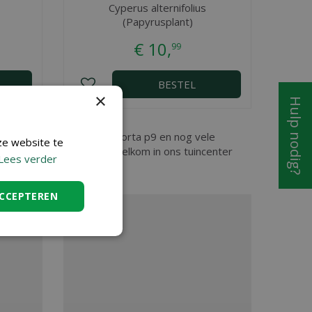
Cyperus alternifolius
(Papyrusplant)
€
10
,
99
BESTEL
×
Hulp nodig?
aas, vindt u Polygonum bistorta p9 en nog vele
ze website te
an bent u ook van harte welkom in ons tuincenter
Lees verder
ACCEPTEREN