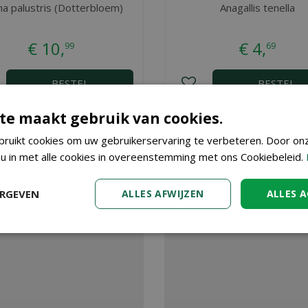
ha palustris (Dotterbloem)
Anagallis tenella
€
10
,
€
4
,
99
69
BESTEL
BESTEL
te maakt gebruik van cookies.
Tuincenter Vincent in Dendermonde, nabij Aalst, Gent en Sint Nikl
ruikt cookies om uw gebruikerservaring te verbeteren. Door on
ze webshop. Wilt u meer informatie over Polygonum bistorta p9 d
 u in met alle cookies in overeenstemming met ons Cookiebeleid.
 Graag tot ziens!
ERGEVEN
ALLES AFWIJZEN
ALLES 