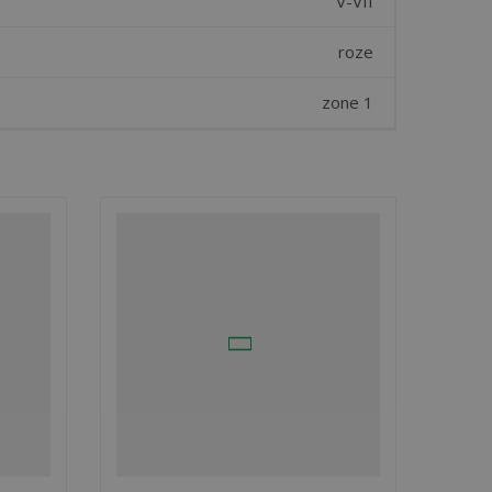
V-VII
roze
zone 1