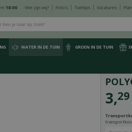
/m
18:00
Wie zijn wij?
Foto's
Tuintips
Vacatures
Plan
ING
WATER IN DE TUIN
GROEN IN DE TUIN
S
Vijver- en waterplanten
Oeverplanten (zone 1-2-3)
Polygonum bistorta p9
POLY
3
,
29
Transportk
transportkos