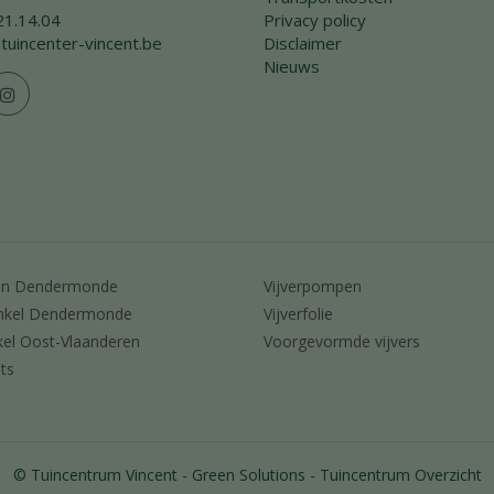
21.14.04
Privacy policy
tuincenter-vincent.be
Disclaimer
Nieuws
en Dendermonde
Vijverpompen
nkel Dendermonde
Vijverfolie
kel Oost-Vlaanderen
Voorgevormde vijvers
ts
© Tuincentrum Vincent
Green Solutions
Tuincentrum Overzicht