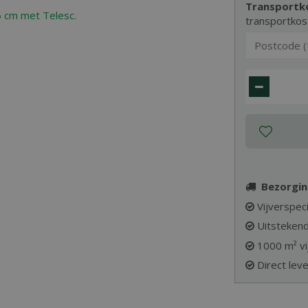
Transportk
transportkos
Bezorgin
Vijverspeci
Uitstekend
1000 m² vi
Direct lev