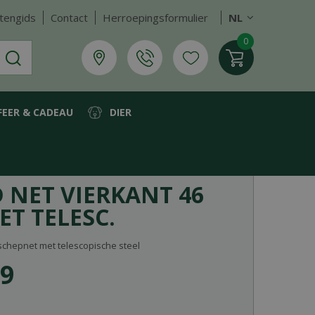
tengids
Contact
Herroepingsformulier
NL
FEER & CADEAU
DIER
 NET VIERKANT 46
ET TELESC.
 schepnet met telescopische steel
9