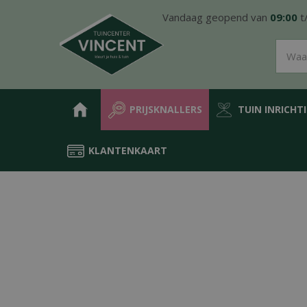
Ga
Vandaag geopend van
09:00
t
naar
content
PRIJSKNALLERS
TUIN INRICHT
KLANTENKAART
Home
Producten
Water in de tuin
Vijver
Gezond water
Re