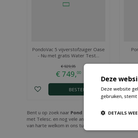
PondoVac 5 vijverstofzuiger Oase
Pon
- Nu met gratis Water Test…
€
929
,
95
€
749
,
00
Deze websi
Deze website geb
BESTEL
gebruiken, stemt
Bent u op zoek naar
Pond Net vierkant 46 cm met
DETAILS WE
met Telesc. en nog vele andere tuinartikelen. Kope
van harte welkom in ons tuincenter waar onze ervar