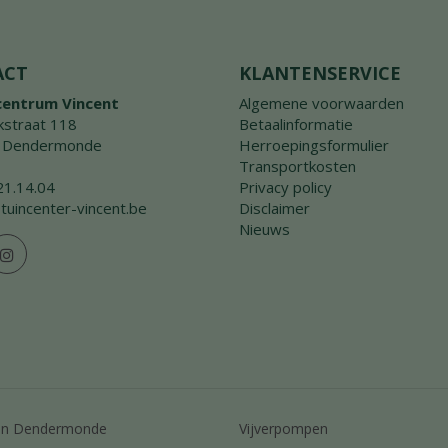
ACT
KLANTENSERVICE
centrum Vincent
Algemene voorwaarden
straat 118
Betaalinformatie
 Dendermonde
Herroepingsformulier
Transportkosten
21.14.04
Privacy policy
tuincenter-vincent.be
Disclaimer
Nieuws
en Dendermonde
Vijverpompen