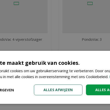
doVac 4 vijverstofzuiger
PondoVac 3
€
519
,
95
€
499
,
95
€
455
,
€
425
,
00
00
te maakt gebruik van cookies.
ruikt cookies om uw gebruikerservaring te verbeteren. Door on
BESTEL
BESTEL
 u in met alle cookies in overeenstemming met ons Cookiebeleid.
 Telesc.
? Bij Tuincenter Vincent in Dendermonde, nabij Aalst, Gen
ERGEVEN
ALLES AFWIJZEN
ALLES 
n doet u eenvoudig in onze webshop. Wilt u meer informatie over
en medewerkers u kunnen adviseren. Graag tot ziens!