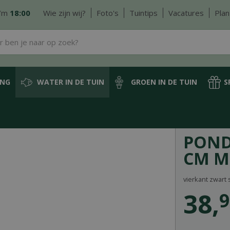
/m
18:00
Wie zijn wij?
Foto's
Tuintips
Vacatures
Plan
ING
WATER IN DE TUIN
GROEN IN DE TUIN
S
inigen en onderhoud
Pond Net vierkant 46 cm met Telesc.
POND
CM M
vierkant zwart
38
,
9