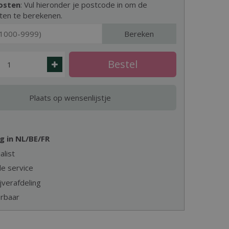
osten
: Vul hieronder je postcode in om de
ten te berekenen.
Bereken
g in NL/BE/FR
alist
e service
jverafdeling
erbaar