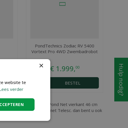
PondTechnics Zodiac RV 5400
Vortext Pro 4WD Zwembadrobot
×
Hulp nodig?
€
1.999
,
00
ze website te
BESTEL
Lees verder
t en Sint Niklaas, vindt u Pond Net vierkant 46 cm
ACCEPTEREN
 Pond Net vierkant 46 cm met Telesc. dan bent u ook