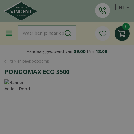
G
NL
a
n
a
a
r
c
o
Vandaag geopend van
09:00
t/m
18:00
n
t
Filter- en beeklooppomp
e
PONDOMAX ECO 3500
n
t