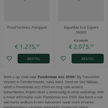
PondTechnics Pompput
AquaMax Eco Expert
36000
€
2.349
,
95
€
1.275
,
€
2.075
,
00
00
BESTEL
BESTEL
Bent u op zoek naar
Pondomax eco 3500
? Bij Tuincenter
Vincent in Dendermonde, nabij Aalst, Gent en Sint Niklaas,
vindt u Pondomax eco 3500 en nog vele andere
tuinartikelen. Kopen doet u eenvoudig in onze webshop. Wilt
u meer informatie over Pondomax eco 3500 dan bent u ook
van harte welkom in ons tuincenter waar onze ervaren
medewerkers u kunnen adviseren. Graag tot ziens!