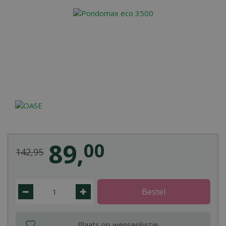
89
,
00
142
,
95