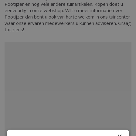
Pootijzer en nog vele andere tuinartikelen. Kopen doet u
eenvoudig in onze webshop. Wilt u meer informatie over
Pootijzer dan bent u ook van harte welkom in ons tuincenter
waar onze ervaren medewerkers u kunnen adviseren. Graag
tot ziens!