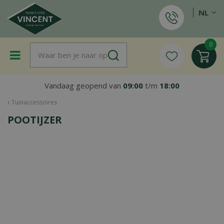
G
NL
a
n
a
a
r
c
o
Vandaag geopend van
09:00
t/m
18:00
n
t
Tuinaccessoires
e
POOTIJZER
n
t