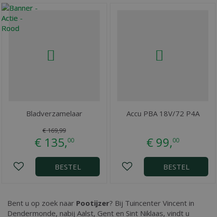
Bladverzamelaar
Accu PBA 18V/72 P4A
€
169
,
99
€
135
,
€
99
,
00
00
BESTEL
BESTEL
Bent u op zoek naar
Pootijzer
? Bij Tuincenter Vincent in
Dendermonde, nabij Aalst, Gent en Sint Niklaas, vindt u