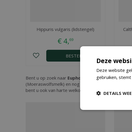
Hippuris vulgaris (lidstengel)
Calt
€
4
,
69
BESTEL
Deze websi
Deze website geb
gebruiken, stemt
Bent u op zoek naar
Euphorbia palustris (Moeras
(Moeraswolfsmelk) en nog vele andere tuinartikelen
bent u ook van harte welkom in ons tuincenter waar
DETAILS WE