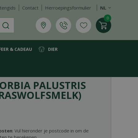
tengids
Contact
Herroepingsformulier
NL
FEER & CADEAU
DIER
eraswolfsmelk)
ORBIA PALUSTRIS
RASWOLFSMELK)
osten
: Vul hieronder je postcode in om de
ten te berekenen.