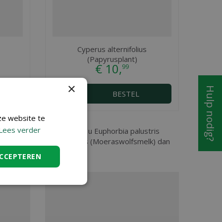
Cyperus alternifolius
(Papyrusplant)
€
10
,
99
×
Hulp nodig?
BESTEL
ze website te
Lees verder
ent en Sint Niklaas, vindt u Euphorbia palustris
e over Euphorbia palustris (Moeraswolfsmelk) dan
ACCEPTEREN