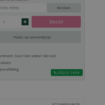
Bereken
timent. Soort niet online? Bel ons!
 advies
jverafdeling
052/21.14.04
8713469104678