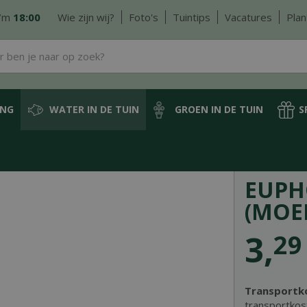
/m
18:00
Wie zijn wij?
Foto's
Tuintips
Vacatures
Plan
ING
WATER IN DE TUIN
GROEN IN DE TUIN
S
Vijver- en waterplanten
Oeverplanten (zone 1-2-3)
Euphorbia palustris (Mo
EUPH
(MOE
3
,
29
Transportk
transportkos