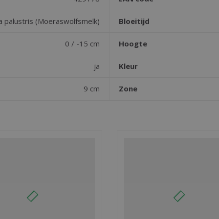
a palustris (Moeraswolfsmelk)
Bloeitijd
0 / -15 cm
Hoogte
ja
Kleur
9 cm
Zone