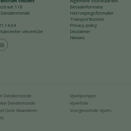
centrum Vincent
Algemene voorwaarden
straat 118
Betaalinformatie
 Dendermonde
Herroepingsformulier
Transportkosten
21.14.04
Privacy policy
tuincenter-vincent.be
Disclaimer
Nieuws
en Dendermonde
Vijverpompen
nkel Dendermonde
Vijverfolie
kel Oost-Vlaanderen
Voorgevormde vijvers
ts