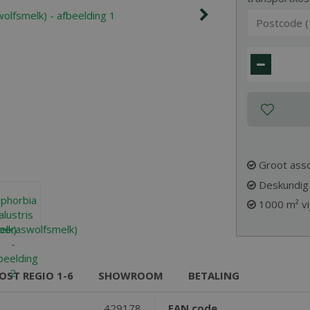
Groot assor
Deskundig
1000 m² vi
OST REGIO 1-6
SHOWROOM
BETALING
429178
EAN code