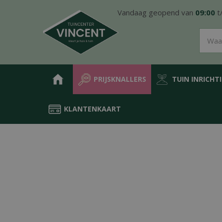
Ga
Vandaag geopend van
09:00
t
naar
content
PRIJSKNALLERS
TUIN INRICHT
KLANTENKAART
Home
Producten
Water in de tuin
Vijver
Planten in de vijver