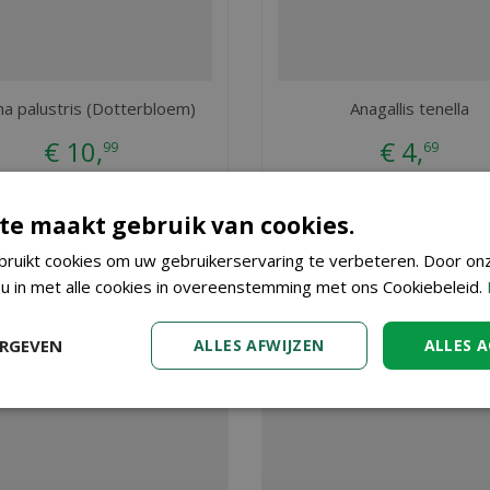
ha palustris (Dotterbloem)
Anagallis tenella
€
10
,
€
4
,
99
69
BESTEL
BESTEL
te maakt gebruik van cookies.
ruikt cookies om uw gebruikerservaring te verbeteren. Door on
 u in met alle cookies in overeenstemming met ons Cookiebeleid.
wolfsmelk)
? Bij Tuincenter Vincent in Dendermonde, nabij Aalst, G
. Kopen doet u eenvoudig in onze webshop. Wilt u meer informati
 onze ervaren medewerkers u kunnen adviseren. Graag tot ziens!
ERGEVEN
ALLES AFWIJZEN
ALLES 