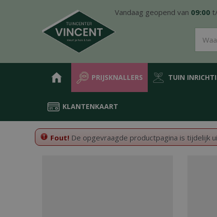
Ga
Vandaag geopend van
09:00
t
naar
content
PRIJSKNALLERS
TUIN INRICHT
KLANTENKAART
Home
Fout!
De opgevraagde productpagina is tijdelijk u