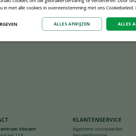
ruikt cookies om uw gebruikerservaring te verbeteren. Door on
 u in met alle cookies in overeenstemming met ons Cookiebeleid.
ERGEVEN
ALLES AFWIJZEN
ALLES 
ACT
KLANTENSERVICE
centrum Vincent
Algemene voorwaarden
straat 118
Betaalinformatie