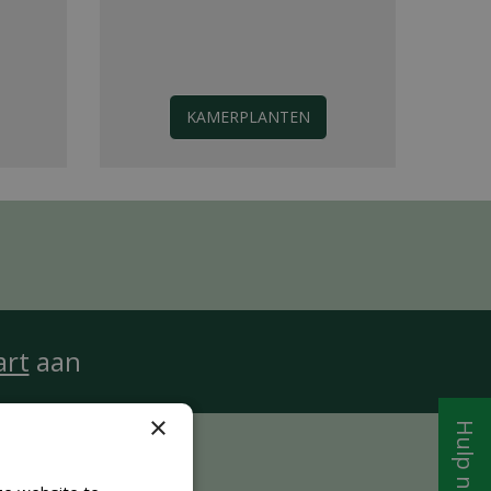
KAMERPLANTEN
art
aan
×
Hulp nodig?