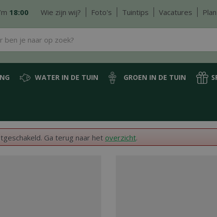
/m
18:00
Wie zijn wij?
Foto's
Tuintips
Vacatures
Plan
ING
WATER IN DE TUIN
GROEN IN DE TUIN
S
itgeschakeld. Ga terug naar het
overzicht
.