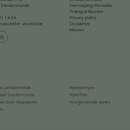
 Dendermonde
Herroepingsformulier
Transportkosten
21.14.04
Privacy policy
tuincenter-vincent.be
Disclaimer
Nieuws
en Dendermonde
Vijverpompen
nkel Dendermonde
Vijverfolie
kel Oost-Vlaanderen
Voorgevormde vijvers
ts