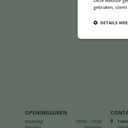
Deze website geb
gebruiken, stemt
DETAILS WE
OPENINGSUREN
CONT
Maandag
09:00 - 18:00
Tuin
Dinsdag
Gesloten
Donck