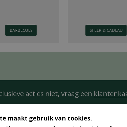
BARBECUES
SFEER & CADEAU
clusieve acties niet, vraag een
klantenka
te maakt gebruik van cookies.