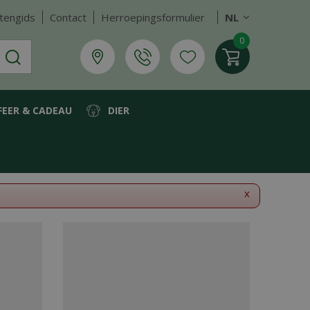
tengids
Contact
Herroepingsformulier
NL
FEER & CADEAU
DIER
x