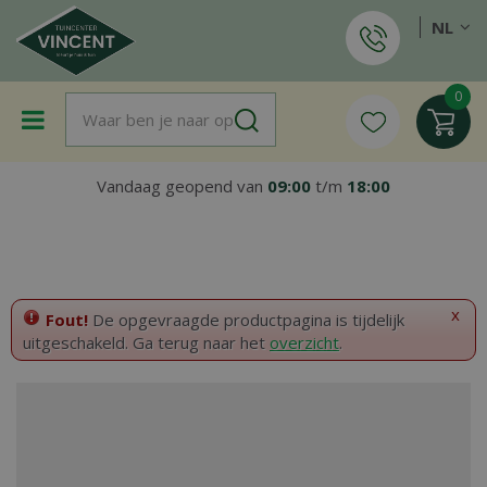
G
NL
a
n
a
a
r
c
o
Vandaag geopend van
09:00
t/m
18:00
n
t
e
n
t
x
Fout!
De opgevraagde productpagina is tijdelijk
uitgeschakeld. Ga terug naar het
overzicht
.