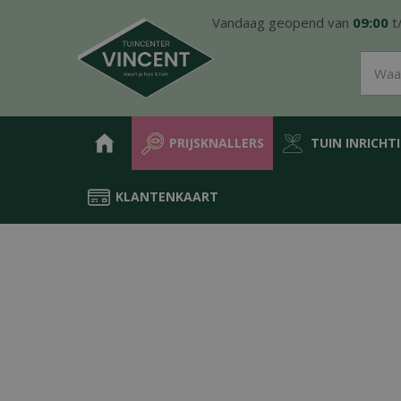
Ga
Vandaag geopend van
09:00
t
naar
content
PRIJSKNALLERS
TUIN INRICHT
KLANTENKAART
Home
Producten
Water in de tuin
Vijver
Voorgevormde vij