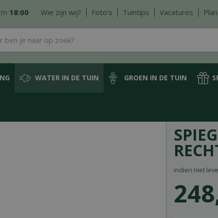
/m
18:00
Wie zijn wij?
Foto's
Tuintips
Vacatures
Plan
ING
WATER IN DE TUIN
GROEN IN DE TUIN
S
vers
Polyester vijvers
Spiegelvijvers
Spiegelvijver rechthoekig 110 x 70 x 35
SPIEG
RECHT
indien niet lev
248