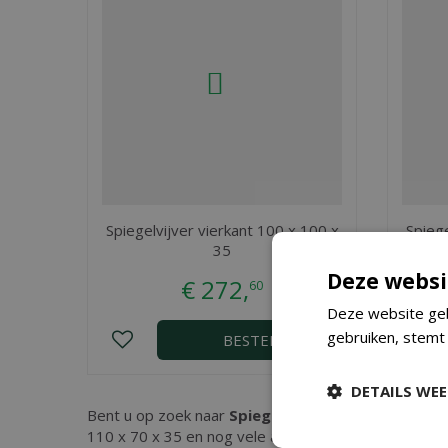
Spiegelvijver vierkant 100 x 100 x
Spiege
35
Deze websi
€
272
,
60
Deze website geb
gebruiken, stemt
BESTEL
DETAILS WE
Bent u op zoek naar
Spiegelvijver rechthoekig 110
110 x 70 x 35 en nog vele andere tuinartikelen. Kop