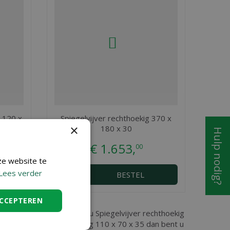
x 120 x
Spiegelvijver rechthoekig 370 x
×
180 x 30
Hulp nodig?
€
1.653
,
00
ze website te
Lees verder
BESTEL
ACCEPTEREN
ent en Sint Niklaas, vindt u Spiegelvijver rechthoekig
 Spiegelvijver rechthoekig 110 x 70 x 35 dan bent u