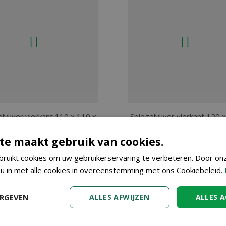
lvijver vierkant 110 x 110 x
Spiegelvijver vierkant 120 
32
35
te maakt gebruik van cookies.
€
281
,
€
324
,
25
54
ruikt cookies om uw gebruikerservaring te verbeteren. Door on
 u in met alle cookies in overeenstemming met ons Cookiebeleid.
BESTEL
BESTEL
ERGEVEN
ALLES AFWIJZEN
ALLES 
 x 70 x 35
? Bij Tuincenter Vincent in Dendermonde, nabij Aalst, G
en doet u eenvoudig in onze webshop. Wilt u meer informatie over