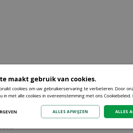
te maakt gebruik van cookies.
ruikt cookies om uw gebruikerservaring te verbeteren. Door on
 u in met alle cookies in overeenstemming met ons Cookiebeleid.
ERGEVEN
ALLES AFWIJZEN
ALLES 
ncenter Vincent in Dendermonde, nabij Aalst, Gent en Sint Niklaas,
op. Wilt u meer informatie over Supergroeibollen XL dan bent u 
 ziens!