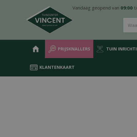
Ga
Vandaag geopend van
09:00
t
naar
content
PRIJSKNALLERS
TUIN INRICHT
KLANTENKAART
Home
Producten
Water in de tuin
Vijver
Planten in de vijver