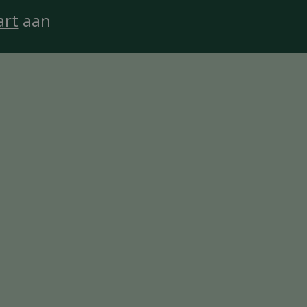
art
aan