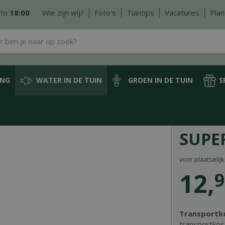
/m
18:00
Wie zijn wij?
Foto's
Tuintips
Vacatures
Plan
ING
WATER IN DE TUIN
GROEN IN DE TUIN
S
Meststof vijverplanten
Supergroeibollen XL
SUPE
voor plaatselij
12
,
9
Transportk
transportkos