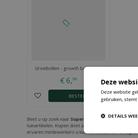
Groeibollen - growth balls 158g
€
6
,
99
Deze websi
Deze website geb
BESTEL
gebruiken, stemt
DETAILS WE
Bent u op zoek naar
Supergroeibollen XL
? Bij Tui
tuinartikelen. Kopen doet u eenvoudig in onze websh
ervaren medewerkers u kunnen adviseren. Graag tot