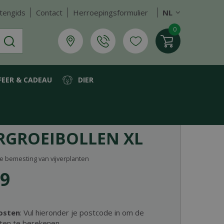
tengids
Contact
Herroepingsformulier
NL
FEER & CADEAU
DIER
RGROEIBOLLEN XL
ke bemesting van vijverplanten
9
osten
: Vul hieronder je postcode in om de
ten te berekenen.