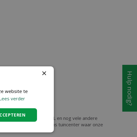
×
Hulp nodig?
ze website te
Lees verder
ACCEPTEREN
 vindt u Supergroeibollen XL en nog vele andere
ook van harte welkom in ons tuincenter waar onze