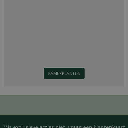
KAMERPLANTEN
Mis exclusieve acties niet, vraag een
klantenkaart