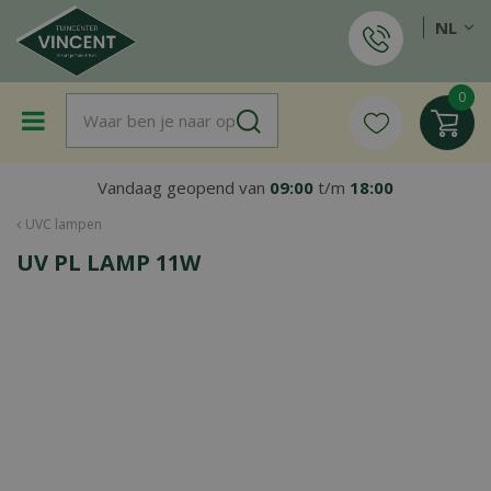
G
NL
a
n
a
a
r
c
o
Vandaag geopend van
09:00
t/m
18:00
n
t
UVC lampen
e
UV PL LAMP 11W
n
t