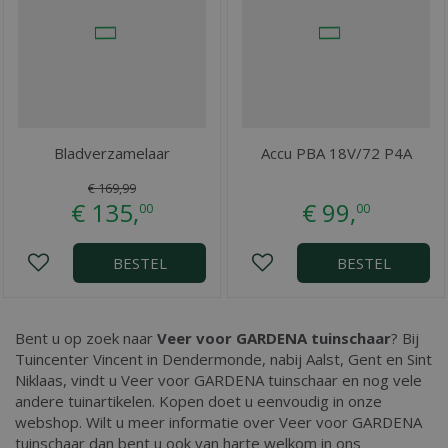
Bladverzamelaar
Accu PBA 18V/72 P4A
€
169
,
99
€
135
,
€
99
,
00
00
BESTEL
BESTEL
Bent u op zoek naar
Veer voor GARDENA tuinschaar
? Bij
Tuincenter Vincent in Dendermonde, nabij Aalst, Gent en Sint
Niklaas, vindt u Veer voor GARDENA tuinschaar en nog vele
andere tuinartikelen. Kopen doet u eenvoudig in onze
webshop. Wilt u meer informatie over Veer voor GARDENA
tuinschaar dan bent u ook van harte welkom in ons