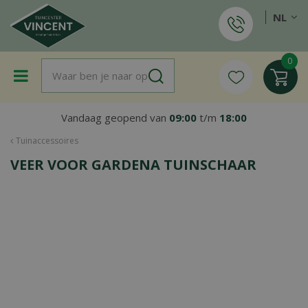
G
NL
a
n
a
a
r
c
o
Vandaag geopend van
09:00
t/m
18:00
n
t
Tuinaccessoires
e
VEER VOOR GARDENA TUINSCHAAR
n
t