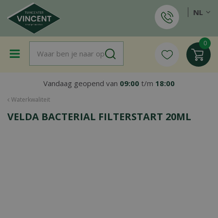
G
NL
a
n
a
a
r
c
o
Vandaag geopend van
09:00
t/m
18:00
n
t
Waterkwaliteit
e
VELDA BACTERIAL FILTERSTART 20ML
n
t