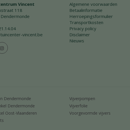
centrum Vincent
Algemene voorwaarden
straat 118
Betaalinformatie
 Dendermonde
Herroepingsformulier
Transportkosten
21.14.04
Privacy policy
tuincenter-vincent.be
Disclaimer
Nieuws
en Dendermonde
Vijverpompen
nkel Dendermonde
Vijverfolie
kel Oost-Vlaanderen
Voorgevormde vijvers
ts