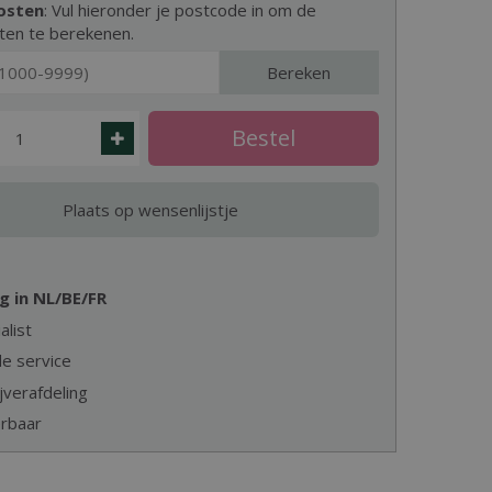
osten
: Vul hieronder je postcode in om de
ten te berekenen.
Bereken
g in NL/BE/FR
alist
e service
jverafdeling
erbaar