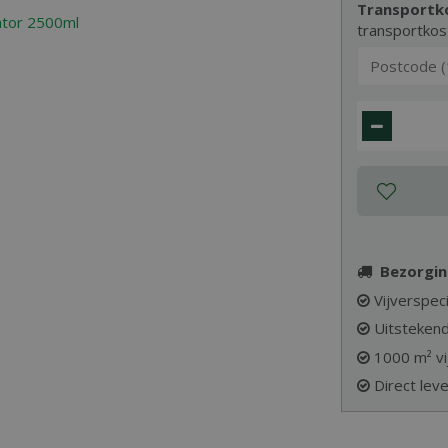
Transportk
transportkos
Bezorgin
Vijverspeci
Uitstekend
1000 m² vi
Direct lev