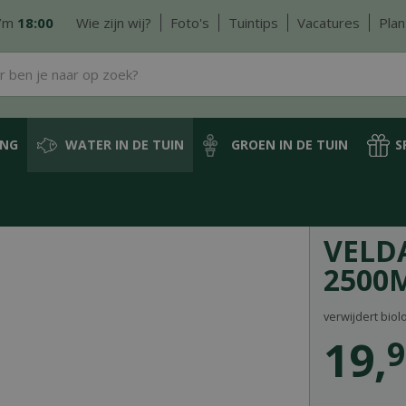
/m
18:00
Wie zijn wij?
Foto's
Tuintips
Vacatures
Plan
ING
WATER IN DE TUIN
GROEN IN DE TUIN
S
terkwaliteit
Velda Bio-Oxydator 2500ml
VELD
2500
verwijdert biol
19
,
9