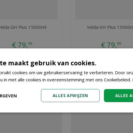
Velda GH Plus 15000ml
Velda KH Plus 15000m
€
79
,
€
79
,
99
99
BESTEL
BESTEL
te maakt gebruik van cookies.
ruikt cookies om uw gebruikerservaring te verbeteren. Door on
 u in met alle cookies in overeenstemming met ons Cookiebeleid.
 Bij Tuincenter Vincent in Dendermonde, nabij Aalst, Gent en Sint
in onze webshop. Wilt u meer informatie over Velda Bio-Oxydator
 adviseren. Graag tot ziens!
ERGEVEN
ALLES AFWIJZEN
ALLES 