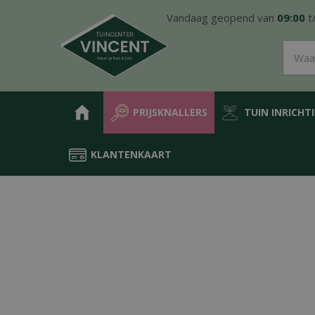
Ga
Vandaag geopend van
09:00
t
naar
content
PRIJSKNALLERS
TUIN INRICHT
KLANTENKAART
Home
Producten
Water in de tuin
Vijver
Gezond water
Wa