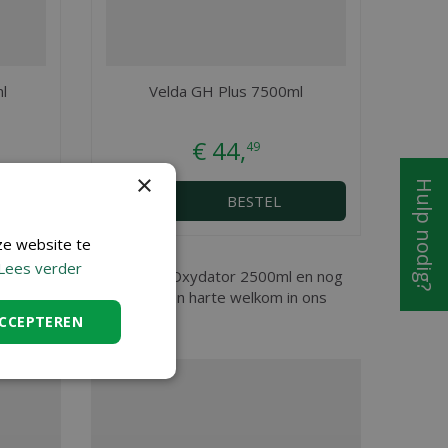
l
Velda GH Plus 7500ml
€
44
,
49
×
Hulp nodig?
BESTEL
ze website te
Lees verder
 Niklaas, vindt u Velda Bio-Oxydator 2500ml en nog
 2500ml dan bent u ook van harte welkom in ons
ACCEPTEREN