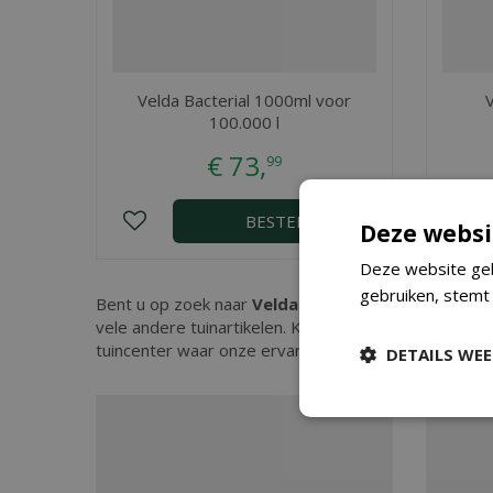
Velda Bacterial 1000ml voor
100.000 l
€
73
,
99
BESTEL
Deze websi
Deze website geb
gebruiken, stemt
Bent u op zoek naar
Velda Bio-Oxydator 2500ml
?
vele andere tuinartikelen. Kopen doet u eenvoudig 
tuincenter waar onze ervaren medewerkers u kunnen
DETAILS WE