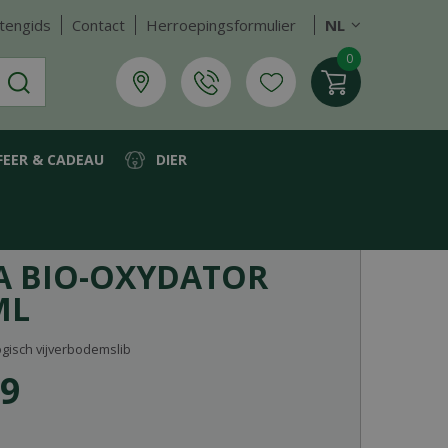
tengids
Contact
Herroepingsformulier
NL
FEER & CADEAU
DIER
A BIO-OXYDATOR
ML
ogisch vijverbodemslib
9