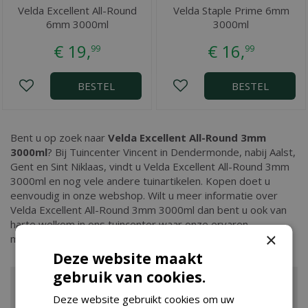
Velda Excellent All-Round
Velda Staple Prime 6mm
6mm 3000ml
3000ml
€
19
,
€
16
,
99
99
BESTEL
BESTEL
Bent u op zoek naar
Velda Excellent All-Round 3mm
3000ml
? Bij Tuincenter Vincent in Dendermonde, nabij Aalst,
Gent en Sint Niklaas, vindt u Velda Excellent All-Round 3mm
3000ml en nog vele andere tuinartikelen. Kopen doet u
eenvoudig in onze webshop. Wilt u meer informatie over
Velda Excellent All-Round 3mm 3000ml dan bent u ook van
harte welkom in ons tuincenter waar onze ervaren
×
medewerkers u kunnen adviseren. Graag tot ziens!
Deze website maakt
gebruik van cookies.
Deze website gebruikt cookies om uw