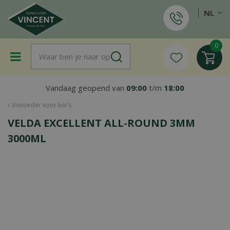
G
NL
a
n
a
a
r
c
o
Vandaag geopend van
09:00
t/m
18:00
n
t
Visvoeder voor koi's
e
VELDA EXCELLENT ALL-ROUND 3MM
n
t
3000ML