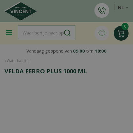
G
NL
a
n
a
a
r
c
o
Vandaag geopend van
09:00
t/m
18:00
n
t
Waterkwaliteit
e
VELDA FERRO PLUS 1000 ML
n
t