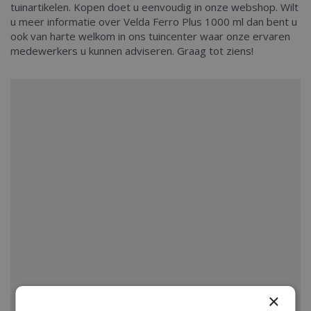
tuinartikelen. Kopen doet u eenvoudig in onze webshop. Wilt
u meer informatie over Velda Ferro Plus 1000 ml dan bent u
ook van harte welkom in ons tuincenter waar onze ervaren
medewerkers u kunnen adviseren. Graag tot ziens!
×