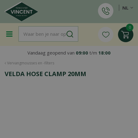
G
NL
a
n
a
a
r
c
o
Vandaag geopend van
09:00
t/m
18:00
n
t
Vervangmousses en -filters
e
VELDA HOSE CLAMP 20MM
n
t