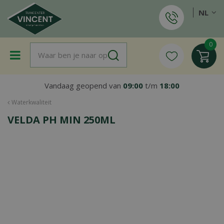
G
NL
a
n
a
a
r
c
o
Vandaag geopend van
09:00
t/m
18:00
n
t
Waterkwaliteit
e
VELDA PH MIN 250ML
n
t