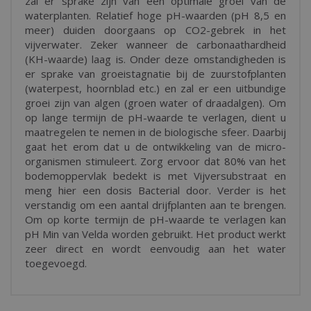
zal er sprake zijn van een optimale groei van de
waterplanten. Relatief hoge pH-waarden (pH 8,5 en
meer) duiden doorgaans op CO2-gebrek in het
vijverwater. Zeker wanneer de carbonaathardheid
(KH-waarde) laag is. Onder deze omstandigheden is
er sprake van groeistagnatie bij de zuurstofplanten
(waterpest, hoornblad etc.) en zal er een uitbundige
groei zijn van algen (groen water of draadalgen). Om
op lange termijn de pH-waarde te verlagen, dient u
maatregelen te nemen in de biologische sfeer. Daarbij
gaat het erom dat u de ontwikkeling van de micro-
organismen stimuleert. Zorg ervoor dat 80% van het
bodemoppervlak bedekt is met Vijversubstraat en
meng hier een dosis Bacterial door. Verder is het
verstandig om een aantal drijfplanten aan te brengen.
Om op korte termijn de pH-waarde te verlagen kan
pH Min van Velda worden gebruikt. Het product werkt
zeer direct en wordt eenvoudig aan het water
toegevoegd.