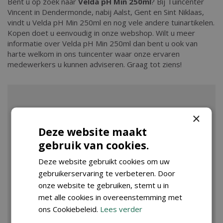
Bent u op zoek naar
Velda pH Min 250ml
? Bij Tuincenter
Vincent in Dendermonde, nabij Aalst, Gent en Sint Niklaas,
vindt u Velda pH Min 250ml en nog vele andere tuinartikelen.
Kopen doet u eenvoudig in onze webshop. Wilt u meer
informatie over Velda pH Min 250ml dan bent u ook van
harte welkom in ons tuincenter waar onze ervaren
medewerkers u kunnen adviseren. Graag tot ziens!
×
Deze website maakt
gebruik van cookies.
Deze website gebruikt cookies om uw
gebruikerservaring te verbeteren. Door
onze website te gebruiken, stemt u in
met alle cookies in overeenstemming met
ons Cookiebeleid.
Lees verder