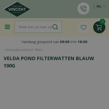
G
NL
a
n
a
a
r
c
o
Vandaag geopend van
09:00
t/m
18:00
n
t
Vervangmousses en -filters
e
VELDA POND FILTERWATTEN BLAUW
n
t
100G